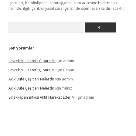
içerikleri,
backlinkpanelicomtr@gmail.com
adresine bildirmeniz
halinde, ilgili içerikler yasal süre içerisinde sitemizden kaldırılacaktır.
Arama
Son yorumlar
Levrek Mi Lezzetli Çipura Mı
için
admin
Levrek Mi Lezzetli Çipura Mı
için
Canan
Açık Büfe Çeşitleri Nelerdir
için
admin
Açık Büfe Çeşitleri Nelerdir
için
Yalnız
Sinekkapan Bitkisi Aktif Hareket Eder Mi
için
admin