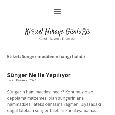
menüyü
Anasayfa
aç
Gizlilik Politikası
Kişisel Hikaye Günlüğü
Yasal Uyarı
Kendi hikayenle ilham bul!
Hakkımızda
Etiket:
Sünger maddenin hangi halidir
Sünger Ne Ile Yapılıyor
Tarih: Kasım 7, 2024
Süngerin ham maddesi nedir? Konumuz olan
depolama malzemesi olan süngerin ana
hammaddesi lateks olmasına rağmen, piyasadaki
doğal lateksin sünger talebini karşılayamaması