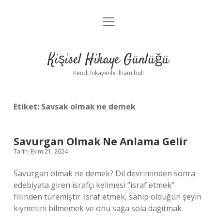
menüyü
Anasayfa
aç
Gizlilik Politikası
Kişisel Hikaye Günlüğü
Yasal Uyarı
Kendi hikayenle ilham bul!
Hakkımızda
Etiket:
Savsak olmak ne demek
Savurgan Olmak Ne Anlama Gelir
Tarih: Ekim 21, 2024
Savurgan olmak ne demek? Dil devriminden sonra
edebiyata giren israfçı kelimesi “israf etmek”
fiilinden türemiştir. İsraf etmek, sahip olduğun şeyin
kıymetini bilmemek ve onu sağa sola dağıtmak