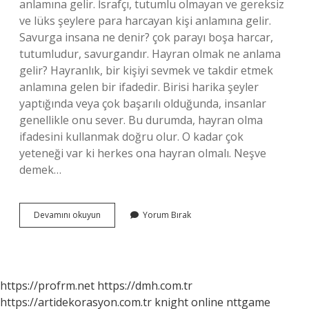
anlamına gelir. İsrafçı, tutumlu olmayan ve gereksiz
ve lüks şeylere para harcayan kişi anlamına gelir.
Savurga insana ne denir? çok parayı boşa harcar,
tutumludur, savurgandır. Hayran olmak ne anlama
gelir? Hayranlık, bir kişiyi sevmek ve takdir etmek
anlamına gelen bir ifadedir. Birisi harika şeyler
yaptığında veya çok başarılı olduğunda, insanlar
genellikle onu sever. Bu durumda, hayran olma
ifadesini kullanmak doğru olur. O kadar çok
yeteneği var ki herkes ona hayran olmalı. Neşve
demek…
Savurgan
Devamını okuyun
Yorum Bırak
Olmak
Ne
Anlama
Gelir
https://profrm.net
https://dmh.com.tr
https://artidekorasyon.com.tr
knight online
nttgame