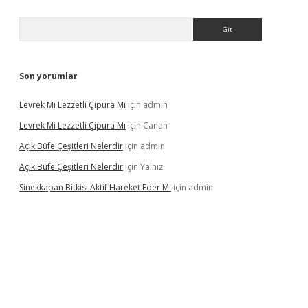
Arama
Son yorumlar
Levrek Mi Lezzetli Çipura Mı
için
admin
Levrek Mi Lezzetli Çipura Mı
için
Canan
Açık Büfe Çeşitleri Nelerdir
için
admin
Açık Büfe Çeşitleri Nelerdir
için
Yalnız
Sinekkapan Bitkisi Aktif Hareket Eder Mi
için
admin
riş
ilbet
ilbet mobil giriş
betexper