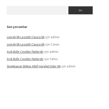
Arama
Son yorumlar
Levrek Mi Lezzetli Çipura Mı
için
admin
Levrek Mi Lezzetli Çipura Mı
için
Canan
Açık Büfe Çeşitleri Nelerdir
için
admin
Açık Büfe Çeşitleri Nelerdir
için
Yalnız
Sinekkapan Bitkisi Aktif Hareket Eder Mi
için
admin
riş
ilbet
ilbet mobil giriş
betexper