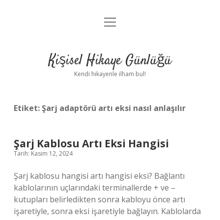
menüyü
Anasayfa
aç
Gizlilik Politikası
Kişisel Hikaye Günlüğü
Yasal Uyarı
Kendi hikayenle ilham bul!
Hakkımızda
Etiket:
Şarj adaptörü artı eksi nasıl anlaşılır
Şarj Kablosu Artı Eksi Hangisi
Tarih: Kasım 12, 2024
Şarj kablosu hangisi artı hangisi eksi? Bağlantı
kablolarının uçlarındaki terminallerde + ve –
kutupları belirledikten sonra kabloyu önce artı
işaretiyle, sonra eksi işaretiyle bağlayın. Kablolarda