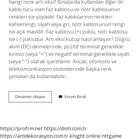
hangi renk artı eksi? Binalarda kullanılan diğer iki
kablo türü olan faz kablosu ve nötr kablosunun
renkleri ise şöyledir; faz kablolarının renkleri
kahverengi, siyah veya gri, nötr kablosunun rengi
ise açık mavidir. Faz kablosu (+) yüklü, nötr kablosu
ise (-) yüklüdür. Artı eksi kutup nasıl anlaşılır? Doğru
akım (DC) devrelerinde, pozitif terminal genellikle
kırmızı (veya “+”) ve negatif terminal genellikle siyah
(veya “-“) olarak işaretlenir. Ancak, otomotiv ve
telekomünikasyon sistemlerinde başka renk
şemaları da kullanılabilir.…
Şarj
Devamını okuyun
Yorum Bırak
Kablosu
Artı
Eksi
Hangisi
https://profrm.net
https://dmh.com.tr
https://artidekorasyon.com.tr
knight online
nttgame