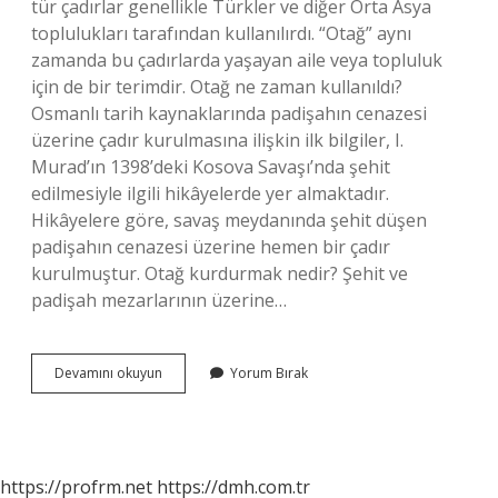
tür çadırlar genellikle Türkler ve diğer Orta Asya
toplulukları tarafından kullanılırdı. “Otağ” aynı
zamanda bu çadırlarda yaşayan aile veya topluluk
için de bir terimdir. Otağ ne zaman kullanıldı?
Osmanlı tarih kaynaklarında padişahın cenazesi
üzerine çadır kurulmasına ilişkin ilk bilgiler, I.
Murad’ın 1398’deki Kosova Savaşı’nda şehit
edilmesiyle ilgili hikâyelerde yer almaktadır.
Hikâyelere göre, savaş meydanında şehit düşen
padişahın cenazesi üzerine hemen bir çadır
kurulmuştur. Otağ kurdurmak nedir? Şehit ve
padişah mezarlarının üzerine…
Tarihte
Devamını okuyun
Yorum Bırak
Otağ
Ne
Demek
https://profrm.net
https://dmh.com.tr