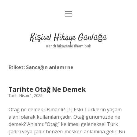
menüyü
Anasayfa
aç
Gizlilik Politikası
Kişisel Hikaye Günlüğü
Yasal Uyarı
Kendi hikayenle ilham bul!
Hakkımızda
Etiket:
Sancağın anlamı ne
Tarihte Otağ Ne Demek
Tarih: Nisan 1, 2025
Otağ ne demek Osmanlı? [1] Eski Türklerin yaşam
alanı olarak kullanılan çadır. Otağ günümüzde ne
demek? Anlamı: “Otağ” kelimesi geleneksel Türk
çadırı veya çadır benzeri mesken anlamına gelir. Bu