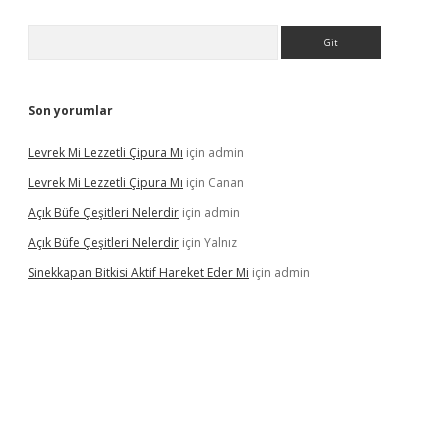
Arama
Son yorumlar
Levrek Mi Lezzetli Çipura Mı
için
admin
Levrek Mi Lezzetli Çipura Mı
için
Canan
Açık Büfe Çeşitleri Nelerdir
için
admin
Açık Büfe Çeşitleri Nelerdir
için
Yalnız
Sinekkapan Bitkisi Aktif Hareket Eder Mi
için
admin
riş
ilbet
ilbet mobil giriş
betexper