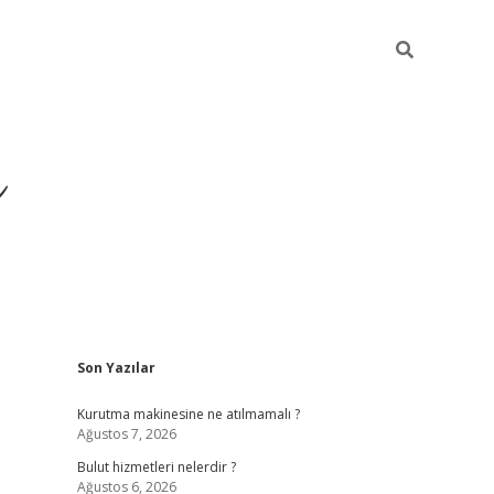
ü
Sidebar
Son Yazılar
ilbet yeni giriş
ilbet
ilb
Kurutma makinesine ne atılmamalı ?
Ağustos 7, 2026
Bulut hizmetleri nelerdir ?
Ağustos 6, 2026