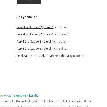
Son yorumlar
Levrek Mi Lezzetli Çipura Mı
için
admin
Levrek Mi Lezzetli Çipura Mı
için
Canan
Açık Büfe Çeşitleri Nelerdir
için
admin
Açık Büfe Çeşitleri Nelerdir
için
Yalnız
Sinekkapan Bitkisi Aktif Hareket Eder Mi
için
admin
06 0 726
Telegram: @karabul
vermektedir. Bu nedenle, sitedeki içerikleri proaktif olarak denetleme