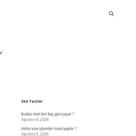
ü
Sidebar
Son Yazılar
ilbet yeni giriş
ilbet
il
Kuduz olan biri kaç gün yaşar ?
Ağustos 6, 2026
Avbis vize işlemleri nasıl yapılır ?
Ağustos 5, 2026