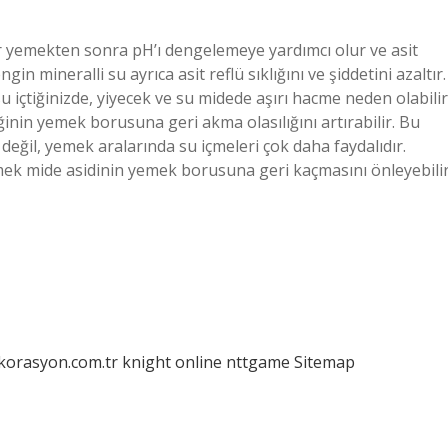
 bir yemekten sonra pH’ı dengelemeye yardımcı olur ve asit
n mineralli su ayrıca asit reflü sıklığını ve şiddetini azaltır.
 içtiğinizde, yiyecek ve su midede aşırı hacme neden olabilir
nin yemek borusuna geri akma olasılığını artırabilir. Bu
değil, yemek aralarında su içmeleri çok daha faydalıdır.
emek mide asidinin yemek borusuna geri kaçmasını önleyebilir
ekorasyon.com.tr
knight online
nttgame
Sitemap