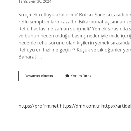
Tarih: Ekim 30, 2024
Su içmek reflüyü azaltır mı? Bol su. Sade su, asitli
reflü semptomlarını azaltır. Bikarbonat açısından zengi
Reflü hastası ne zaman su içmeli? Yemek sırasında su
ve bunun neden olduğu basınç nedeniyle mide içeriği
nedenle reflü sorunu olan kişilerin yemek sırasında 
Reflüyü en hızlı ne geçirir? Küçük ve sık öğünler y
Baharatlı…
Su
Devamını okuyun
Yorum Bırak
Içmek
Reflüye
Iyi
Gelir
Mi
https://profrm.net
https://dmh.com.tr
https://artid