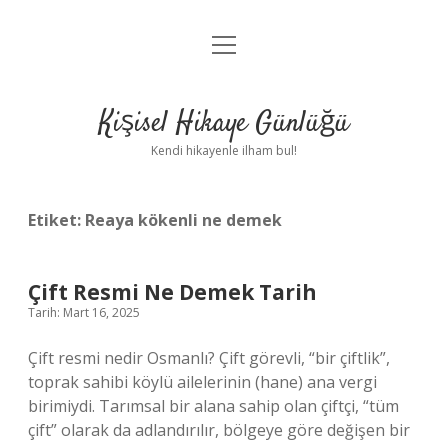
menüyü
Anasayfa
aç
Gizlilik Politikası
Kişisel Hikaye Günlüğü
Yasal Uyarı
Kendi hikayenle ilham bul!
Hakkımızda
Etiket:
Reaya kökenli ne demek
Çift Resmi Ne Demek Tarih
Tarih: Mart 16, 2025
Çift resmi nedir Osmanlı? Çift görevli, “bir çiftlik”,
toprak sahibi köylü ailelerinin (hane) ana vergi
birimiydi. Tarımsal bir alana sahip olan çiftçi, “tüm
çift” olarak da adlandırılır, bölgeye göre değişen bir