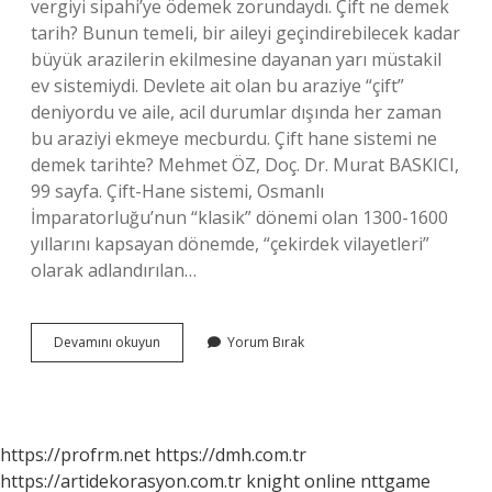
vergiyi sipahi’ye ödemek zorundaydı. Çift ne demek
tarih? Bunun temeli, bir aileyi geçindirebilecek kadar
büyük arazilerin ekilmesine dayanan yarı müstakil
ev sistemiydi. Devlete ait olan bu araziye “çift”
deniyordu ve aile, acil durumlar dışında her zaman
bu araziyi ekmeye mecburdu. Çift hane sistemi ne
demek tarihte? Mehmet ÖZ, Doç. Dr. Murat BASKICI,
99 sayfa. Çift-Hane sistemi, Osmanlı
İmparatorluğu’nun “klasik” dönemi olan 1300-1600
yıllarını kapsayan dönemde, “çekirdek vilayetleri”
olarak adlandırılan…
Çift
Devamını okuyun
Yorum Bırak
Resmi
Ne
Demek
Tarih
https://profrm.net
https://dmh.com.tr
https://artidekorasyon.com.tr
knight online
nttgame