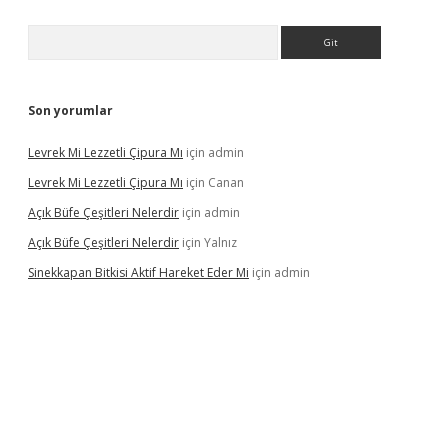
Arama
Son yorumlar
Levrek Mi Lezzetli Çipura Mı
için
admin
Levrek Mi Lezzetli Çipura Mı
için
Canan
Açık Büfe Çeşitleri Nelerdir
için
admin
Açık Büfe Çeşitleri Nelerdir
için
Yalnız
Sinekkapan Bitkisi Aktif Hareket Eder Mi
için
admin
riş
ilbet
ilbet mobil giriş
betexper