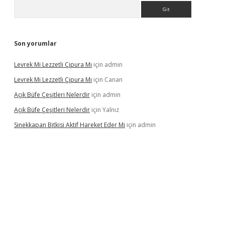
Arama
Son yorumlar
Levrek Mi Lezzetli Çipura Mı
için
admin
Levrek Mi Lezzetli Çipura Mı
için
Canan
Açık Büfe Çeşitleri Nelerdir
için
admin
Açık Büfe Çeşitleri Nelerdir
için
Yalnız
Sinekkapan Bitkisi Aktif Hareket Eder Mi
için
admin
riş
ilbet
ilbet mobil giriş
betexper