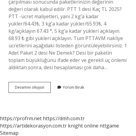
çarpılması sonucunda paketlerinizin değerinin
değeri olarak kabul edilir. PTT 1 desi Kaç TL 2025?
PTT -ücret maliyetleri, yani 2 kg’a kadar
yükler/64.43₺, 3 kg’a kadar yükler/65.93₺, 4
kg/açıklayın 67.43 °, 5 kg’a kadar yükleri açıklayın.
68.93 ₺ gibi yükleri açıklayın. Tüm PTTAVM nakliye
ücretlerini aşağıdaki listeden görüntüleyebilirsiniz. 1
Adet Paket 2 desi Ne Demek? Desi bir paketin
toplam büyüklüğünü ifade eder ve gerekli üç önlemi
aldıktan sonra, desi hesaplaması çok daha…
Mng
Devamını okuyun
Yorum Bırak
Kargo
2
Desi
Kaç
Tl
https://profrm.net
https://dmh.com.tr
https://artidekorasyon.com.tr
knight online
nttgame
Sitemap