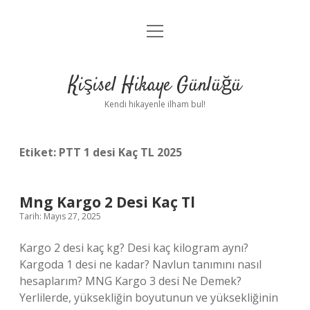
menüyü
Anasayfa
aç
Gizlilik Politikası
Kişisel Hikaye Günlüğü
Yasal Uyarı
Kendi hikayenle ilham bul!
Hakkımızda
Etiket:
PTT 1 desi Kaç TL 2025
Mng Kargo 2 Desi Kaç Tl
Tarih: Mayıs 27, 2025
Kargo 2 desi kaç kg? Desi kaç kilogram aynı?
Kargoda 1 desi ne kadar? Navlun tanımını nasıl
hesaplarım? MNG Kargo 3 desi Ne Demek?
Yerlilerde, yüksekliğin boyutunun ve yüksekliğinin