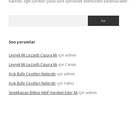
halinde, ilgili içerikler yasal süre içerisinde sitemizden kaldırılacaktır.
Arama
Son yorumlar
Levrek Mi Lezzetli Çipura Mı
için
admin
Levrek Mi Lezzetli Çipura Mı
için
Canan
Açık Büfe Çeşitleri Nelerdir
için
admin
Açık Büfe Çeşitleri Nelerdir
için
Yalnız
Sinekkapan Bitkisi Aktif Hareket Eder Mi
için
admin