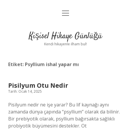
menüyü
Anasayfa
aç
Gizlilik Politikası
Kişisel Hikaye Günlüğü
Yasal Uyarı
Kendi hikayenle ilham bul!
Hakkımızda
Etiket:
Psyllium ishal yapar mı
Pisilyum Otu Nedir
Tarih: Ocak 14, 2025
Pisilyum nedir ne işe yarar? Bu lif kaynağı aynı
zamanda dünya çapında “psyllium” olarak da bilinir.
Bir prebiyotik olarak, psyllium bağırsakta sağlıklı
probiyotik büyümesini destekler. Ot