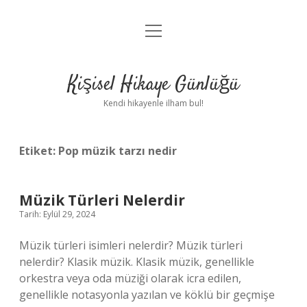
menüyü
Anasayfa
aç
Gizlilik Politikası
Kişisel Hikaye Günlüğü
Yasal Uyarı
Kendi hikayenle ilham bul!
Hakkımızda
Etiket:
Pop müzik tarzı nedir
Müzik Türleri Nelerdir
Tarih: Eylül 29, 2024
Müzik türleri isimleri nelerdir? Müzik türleri
nelerdir? Klasik müzik. Klasik müzik, genellikle
orkestra veya oda müziği olarak icra edilen,
genellikle notasyonla yazılan ve köklü bir geçmişe