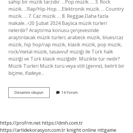
sahip bir müzik tarzıdır. …Pop müzik. … 3. Rock
müzik. …Rap/Hip-Hop. …Elektronik müzik. … Country
müzik. … 7. Caz müzik. … 8. Reggae.Daha fazla
makale…•20 Şubat 2024 Başlıca müzik türleri
nelerdir? Araştırma konusu çerçevesinde
araştırılacak müzik türleri; arabesk müzik, blues/caz
müzik, hip hop/rap müzik, klasik müzik, pop müzik,
rock/metal müzik, tasavvuf müziği ile Türk halk
müziği ve Türk klasik müziğidir. Müzikte tür nedir?
Müzik Türleri Müzik türü veya stili (genre), belirli bir
biçime, ifadeye…
Müzik
Devamını okuyun
14 Yorum
Türleri
Nelerdir
https://profrm.net
https://dmh.com.tr
https://artidekorasyon.com.tr
knight online
nttgame