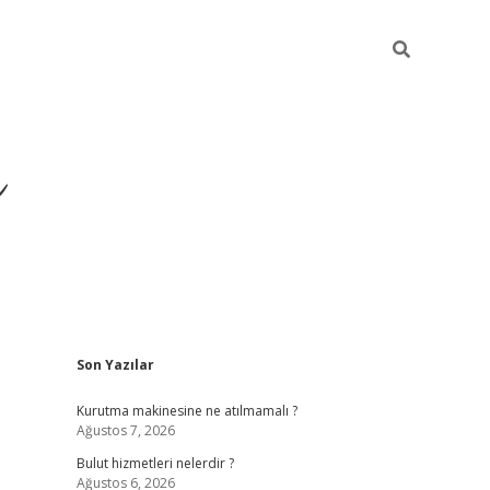
ü
Sidebar
Son Yazılar
ilbet yeni giriş
ilbet
ilb
Kurutma makinesine ne atılmamalı ?
Ağustos 7, 2026
Bulut hizmetleri nelerdir ?
Ağustos 6, 2026