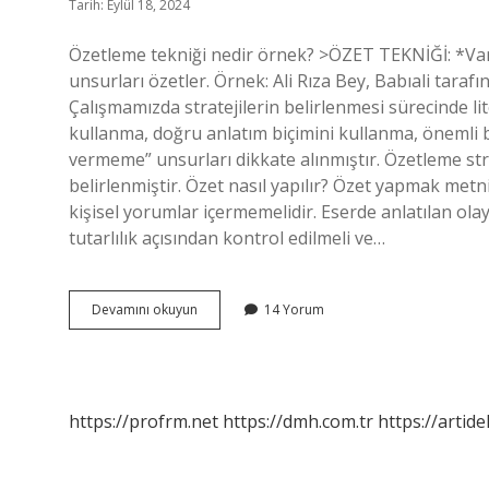
Tarih: Eylül 18, 2024
Özetleme tekniği nedir örnek? >ÖZET TEKNİĞİ: *Varlığı
unsurları özetler. Örnek: Ali Rıza Bey, Babıali taraf
Çalışmamızda stratejilerin belirlenmesi sürecinde li
kullanma, doğru anlatım biçimini kullanma, önemli bil
vermeme” unsurları dikkate alınmıştır. Özetleme strate
belirlenmiştir. Özet nasıl yapılır? Özet yapmak me
kişisel yorumlar içermemelidir. Eserde anlatılan olayl
tutarlılık açısından kontrol edilmeli ve…
Özetleme
Devamını okuyun
14 Yorum
Yöntemi
Nedir
https://profrm.net
https://dmh.com.tr
https://artid