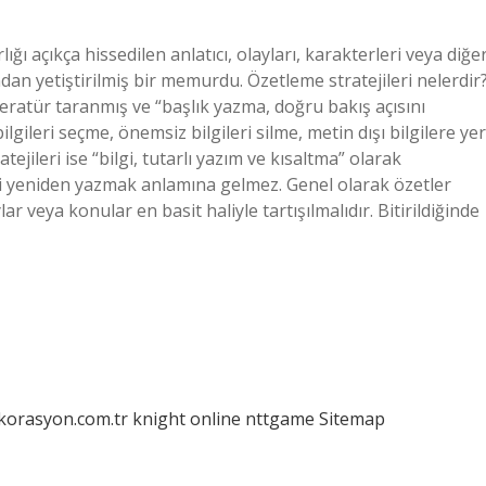
 açıkça hissedilen anlatıcı, olayları, karakterleri veya diğe
ından yetiştirilmiş bir memurdu. Özetleme stratejileri nelerdir
teratür taranmış ve “başlık yazma, doğru bakış açısını
gileri seçme, önemsiz bilgileri silme, metin dışı bilgilere yer
jileri ise “bilgi, tutarlı yazım ve kısaltma” olarak
tni yeniden yazmak anlamına gelmez. Genel olarak özetler
ar veya konular en basit haliyle tartışılmalıdır. Bitirildiğinde
ekorasyon.com.tr
knight online
nttgame
Sitemap