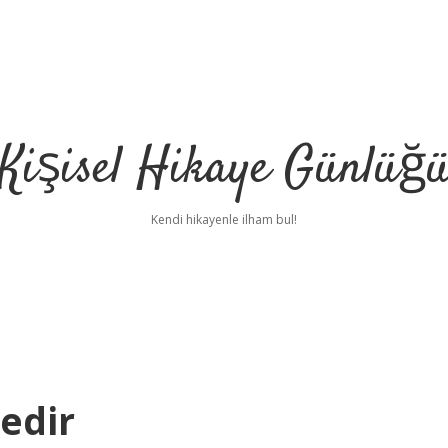
Kişisel Hikaye Günlüğ
Kendi hikayenle ilham bul!
edir