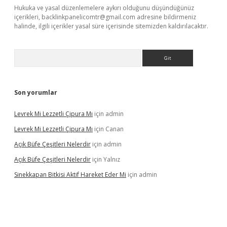
Hukuka ve yasal düzenlemelere aykırı olduğunu düşündüğünüz
içerikleri,
backlinkpanelicomtr@gmail.com
adresine bildirmeniz
halinde, ilgili içerikler yasal süre içerisinde sitemizden kaldırılacaktır.
Arama
Son yorumlar
Levrek Mi Lezzetli Çipura Mı
için
admin
Levrek Mi Lezzetli Çipura Mı
için
Canan
Açık Büfe Çeşitleri Nelerdir
için
admin
Açık Büfe Çeşitleri Nelerdir
için
Yalnız
Sinekkapan Bitkisi Aktif Hareket Eder Mi
için
admin