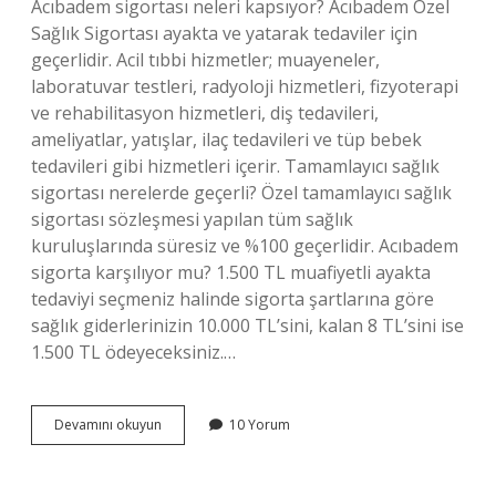
Acıbadem sigortası neleri kapsıyor? Acıbadem Özel
Sağlık Sigortası ayakta ve yatarak tedaviler için
geçerlidir. Acil tıbbi hizmetler; muayeneler,
laboratuvar testleri, radyoloji hizmetleri, fizyoterapi
ve rehabilitasyon hizmetleri, diş tedavileri,
ameliyatlar, yatışlar, ilaç tedavileri ve tüp bebek
tedavileri gibi hizmetleri içerir. Tamamlayıcı sağlık
sigortası nerelerde geçerli? Özel tamamlayıcı sağlık
sigortası sözleşmesi yapılan tüm sağlık
kuruluşlarında süresiz ve %100 geçerlidir. Acıbadem
sigorta karşılıyor mu? 1.500 TL muafiyetli ayakta
tedaviyi seçmeniz halinde sigorta şartlarına göre
sağlık giderlerinizin 10.000 TL’sini, kalan 8 TL’sini ise
1.500 TL ödeyeceksiniz.…
Acıbademde
Devamını okuyun
10 Yorum
Tamamlayıcı
Sigorta
Geçiyor