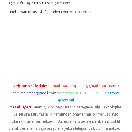
Açık Büfe Çeşitleri Nelerdir
için
Yalnız
Sinekkapan Bitkisi Aktif Hareket Eder Mi
için
admin
ş
ilbet
ilbet mobil giriş
betexper
Reklam ve İletişim:
E-mail:
backlinkpaneli@gmail.com
Teams:
forumhizmeti@gmail.com
Whatsapp: 0262 606 0 726
Telegram:
@karabul
Yasal Uyarı:
Sitemiz, 5651 Sayılı Kanun gereğince Bilgi Teknolojileri
ve İletişim Kurumu (BTK) tarafından onaylanmış bir Yer Sağlayıcı
olarak hizmet vermektedir. Bu nedenle, sitedeki içerikleri proaktif
olarak denetleme veya araştırma yükümlülüğümüz bulunmamaktadır.