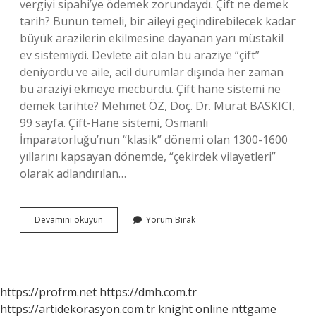
vergiyi sipahi’ye ödemek zorundaydı. Çift ne demek
tarih? Bunun temeli, bir aileyi geçindirebilecek kadar
büyük arazilerin ekilmesine dayanan yarı müstakil
ev sistemiydi. Devlete ait olan bu araziye “çift”
deniyordu ve aile, acil durumlar dışında her zaman
bu araziyi ekmeye mecburdu. Çift hane sistemi ne
demek tarihte? Mehmet ÖZ, Doç. Dr. Murat BASKICI,
99 sayfa. Çift-Hane sistemi, Osmanlı
İmparatorluğu’nun “klasik” dönemi olan 1300-1600
yıllarını kapsayan dönemde, “çekirdek vilayetleri”
olarak adlandırılan…
Çift
Devamını okuyun
Yorum Bırak
Resmi
Ne
Demek
Tarih
https://profrm.net
https://dmh.com.tr
https://artidekorasyon.com.tr
knight online
nttgame