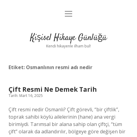
menüyü
Anasayfa
aç
Gizlilik Politikası
Kişisel Hikaye Günlüğü
Yasal Uyarı
Kendi hikayenle ilham bul!
Hakkımızda
Etiket:
Osmanlının resmi adı nedir
Çift Resmi Ne Demek Tarih
Tarih: Mart 16, 2025
Çift resmi nedir Osmanlı? Çift görevli, “bir çiftlik”,
toprak sahibi köylü ailelerinin (hane) ana vergi
birimiydi. Tarımsal bir alana sahip olan çiftçi, “tüm
çift” olarak da adlandırılır, bölgeye göre değişen bir