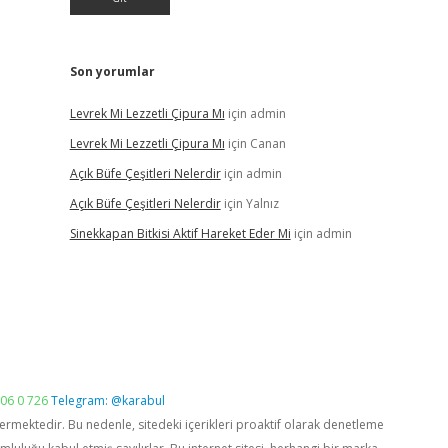
Son yorumlar
Levrek Mi Lezzetli Çipura Mı
için
admin
Levrek Mi Lezzetli Çipura Mı
için
Canan
Açık Büfe Çeşitleri Nelerdir
için
admin
Açık Büfe Çeşitleri Nelerdir
için
Yalnız
Sinekkapan Bitkisi Aktif Hareket Eder Mi
için
admin
06 0 726
Telegram: @karabul
vermektedir. Bu nedenle, sitedeki içerikleri proaktif olarak denetleme