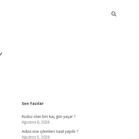
ü
Sidebar
Son Yazılar
ilbet yeni giriş
ilbet
il
Kuduz olan biri kaç gün yaşar ?
Ağustos 6, 2026
Avbis vize işlemleri nasıl yapılır ?
Ağustos 5, 2026