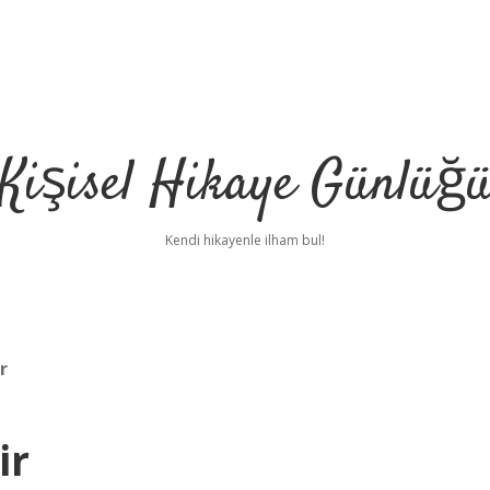
Kişisel Hikaye Günlüğ
Kendi hikayenle ilham bul!
r
ir