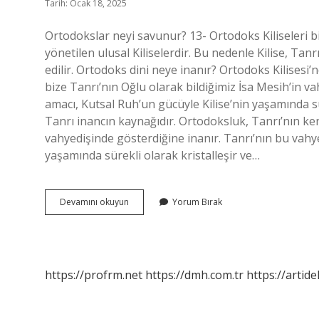
Tarih: Ocak 18, 2025
Ortodokslar neyi savunur? 13- Ortodoks Kiliseleri bi
yönetilen ulusal Kiliselerdir. Bu nedenle Kilise, Tanrı
edilir. Ortodoks dini neye inanır? Ortodoks Kilisesi’
bize Tanrı’nın Oğlu olarak bildiğimiz İsa Mesih’in va
amacı, Kutsal Ruh’un gücüyle Kilise’nin yaşamında sür
Tanrı inancın kaynağıdır. Ortodoksluk, Tanrı’nın ken
vahyedişinde gösterdiğine inanır. Tanrı’nın bu vahye
yaşamında sürekli olarak kristalleşir ve…
Ortodoks
Devamını okuyun
Yorum Bırak
Inancı
Nedir
https://profrm.net
https://dmh.com.tr
https://artid