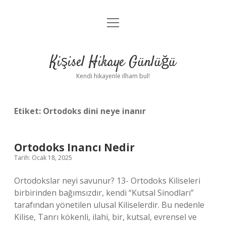
menüyü
Anasayfa
aç
Gizlilik Politikası
Kişisel Hikaye Günlüğü
Yasal Uyarı
Kendi hikayenle ilham bul!
Hakkımızda
Etiket:
Ortodoks dini neye inanır
Ortodoks Inancı Nedir
Tarih: Ocak 18, 2025
Ortodokslar neyi savunur? 13- Ortodoks Kiliseleri
birbirinden bağımsızdır, kendi “Kutsal Sinodları”
tarafından yönetilen ulusal Kiliselerdir. Bu nedenle
Kilise, Tanrı kökenli, ilahi, bir, kutsal, evrensel ve