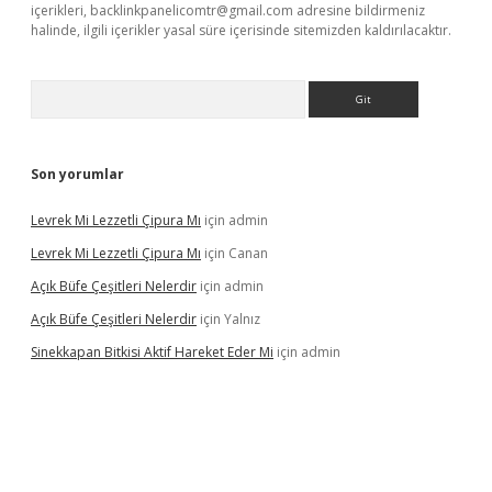
içerikleri,
backlinkpanelicomtr@gmail.com
adresine bildirmeniz
halinde, ilgili içerikler yasal süre içerisinde sitemizden kaldırılacaktır.
Arama
Son yorumlar
Levrek Mi Lezzetli Çipura Mı
için
admin
Levrek Mi Lezzetli Çipura Mı
için
Canan
Açık Büfe Çeşitleri Nelerdir
için
admin
Açık Büfe Çeşitleri Nelerdir
için
Yalnız
Sinekkapan Bitkisi Aktif Hareket Eder Mi
için
admin