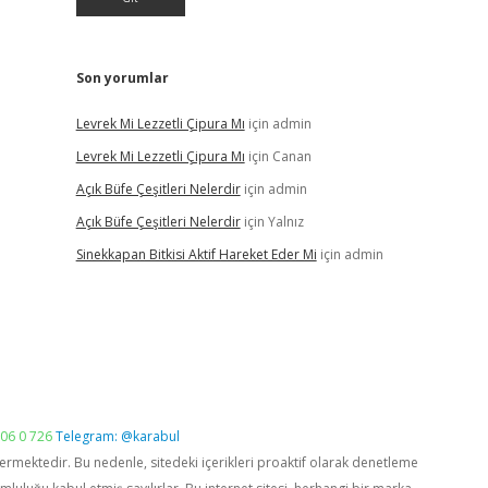
Son yorumlar
Levrek Mi Lezzetli Çipura Mı
için
admin
Levrek Mi Lezzetli Çipura Mı
için
Canan
Açık Büfe Çeşitleri Nelerdir
için
admin
Açık Büfe Çeşitleri Nelerdir
için
Yalnız
Sinekkapan Bitkisi Aktif Hareket Eder Mi
için
admin
06 0 726
Telegram: @karabul
vermektedir. Bu nedenle, sitedeki içerikleri proaktif olarak denetleme