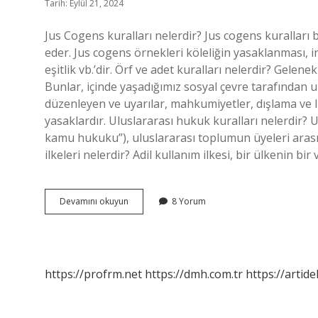
Tarih: Eylül 21, 2024
Jus Cogens kuralları nelerdir? Jus cogens kuralları 
eder. Jus cogens örnekleri köleliğin yasaklanması, 
eşitlik vb.’dir. Örf ve adet kuralları nelerdir? Gelen
Bunlar, içinde yaşadığımız sosyal çevre tarafından u
düzenleyen ve uyarılar, mahkumiyetler, dışlama ve li
yasaklardır. Uluslararası hukuk kuralları nelerdir? 
kamu hukuku”), uluslararası toplumun üyeleri arası
ilkeleri nelerdir? Adil kullanım ilkesi, bir ülkenin bi
Yapılageliş
Devamını okuyun
8 Yorum
Kuralları
Nelerdir
https://profrm.net
https://dmh.com.tr
https://artid