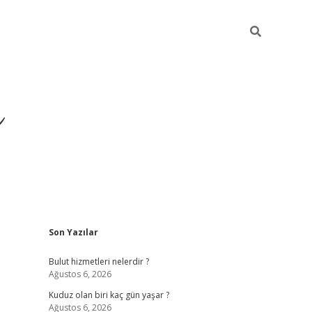
ü
Sidebar
Son Yazılar
ilbet yeni giriş
ilbet
ilb
Bulut hizmetleri nelerdir ?
Ağustos 6, 2026
Kuduz olan biri kaç gün yaşar ?
Ağustos 6, 2026