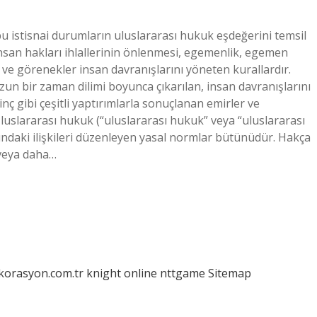
bu istisnai durumların uluslararası hukuk eşdeğerini temsil
insan hakları ihlallerinin önlenmesi, egemenlik, egemen
ek ve görenekler insan davranışlarını yöneten kurallardır.
zun bir zaman dilimi boyunca çıkarılan, insan davranışlarını
nç gibi çeşitli yaptırımlarla sonuçlanan emirler ve
Uluslararası hukuk (“uluslararası hukuk” veya “uluslararası
ndaki ilişkileri düzenleyen yasal normlar bütünüdür. Hakça
r veya daha…
ekorasyon.com.tr
knight online
nttgame
Sitemap