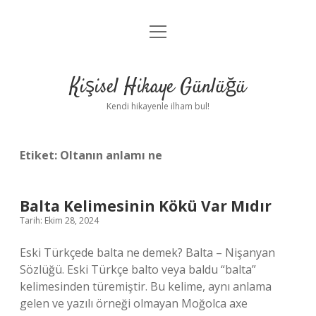
menüyü
Anasayfa
aç
Gizlilik Politikası
Kişisel Hikaye Günlüğü
Yasal Uyarı
Kendi hikayenle ilham bul!
Hakkımızda
Etiket:
Oltanın anlamı ne
Balta Kelimesinin Kökü Var Mıdır
Tarih: Ekim 28, 2024
Eski Türkçede balta ne demek? Balta – Nişanyan
Sözlüğü. Eski Türkçe balto veya baldu “balta”
kelimesinden türemiştir. Bu kelime, aynı anlama
gelen ve yazılı örneği olmayan Moğolca axe