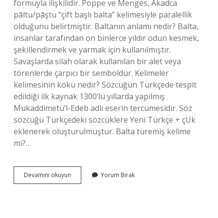
formuyla ilişkilidir. Poppe ve Menges, Akadca
pāltu/pāştu “çift başlı balta” kelimesiyle paralellik
olduğunu belirtmiştir. Baltanın anlamı nedir? Balta,
insanlar tarafından on binlerce yıldır odun kesmek,
şekillendirmek ve yarmak için kullanılmıştır.
Savaşlarda silah olarak kullanılan bir alet veya
törenlerde çarpıcı bir semboldür. Kelimeler
kelimesinin kökü nedir? Sözcüğün Türkçede tespit
edildiği ilk kaynak 1300’lü yıllarda yapılmış
Mukaddimetü’l-Edeb adlı eserin tercümesidir. Söz
sözcüğü Türkçedeki sözcüklere Yeni Türkçe + çUk
eklenerek oluşturulmuştur. Balta türemiş kelime
mi?…
Balta
Devamını okuyun
Yorum Bırak
Kelimesinin
Kökü
Var
Mıdır