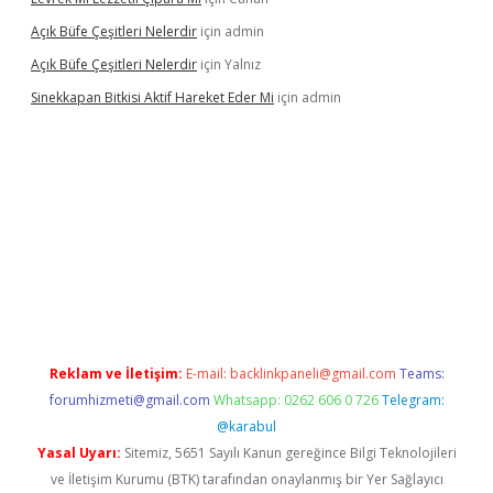
Açık Büfe Çeşitleri Nelerdir
için
admin
Açık Büfe Çeşitleri Nelerdir
için
Yalnız
Sinekkapan Bitkisi Aktif Hareket Eder Mi
için
admin
riş
ilbet
ilbet mobil giriş
betexper
Reklam ve İletişim:
E-mail:
backlinkpaneli@gmail.com
Teams:
forumhizmeti@gmail.com
Whatsapp: 0262 606 0 726
Telegram:
@karabul
Yasal Uyarı:
Sitemiz, 5651 Sayılı Kanun gereğince Bilgi Teknolojileri
ve İletişim Kurumu (BTK) tarafından onaylanmış bir Yer Sağlayıcı