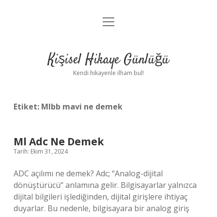
menüyü
Anasayfa
aç
Gizlilik Politikası
Kişisel Hikaye Günlüğü
Yasal Uyarı
Kendi hikayenle ilham bul!
Hakkımızda
Etiket:
Mlbb mavi ne demek
Ml Adc Ne Demek
Tarih: Ekim 31, 2024
ADC açılımı ne demek? Adc; “Analog-dijital
dönüştürücü” anlamına gelir. Bilgisayarlar yalnızca
dijital bilgileri işlediğinden, dijital girişlere ihtiyaç
duyarlar. Bu nedenle, bilgisayara bir analog giriş