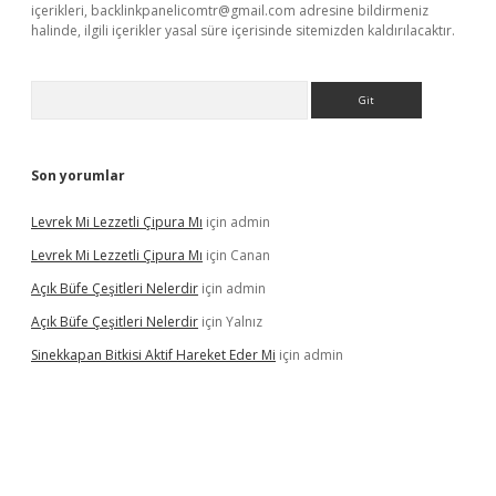
içerikleri,
backlinkpanelicomtr@gmail.com
adresine bildirmeniz
halinde, ilgili içerikler yasal süre içerisinde sitemizden kaldırılacaktır.
Arama
Son yorumlar
Levrek Mi Lezzetli Çipura Mı
için
admin
Levrek Mi Lezzetli Çipura Mı
için
Canan
Açık Büfe Çeşitleri Nelerdir
için
admin
Açık Büfe Çeşitleri Nelerdir
için
Yalnız
Sinekkapan Bitkisi Aktif Hareket Eder Mi
için
admin