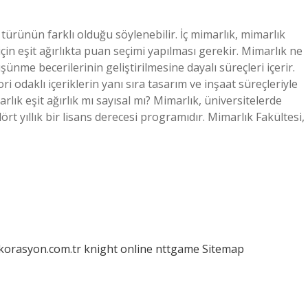
n türünün farklı olduğu söylenebilir. İç mimarlık, mimarlık
 için eşit ağırlıkta puan seçimi yapılması gerekir. Mimarlık ne
üşünme becerilerinin geliştirilmesine dayalı süreçleri içerir.
ori odaklı içeriklerin yanı sıra tasarım ve inşaat süreçleriyle
arlık eşit ağırlık mı sayısal mı? Mimarlık, üniversitelerde
t yıllık bir lisans derecesi programıdır. Mimarlık Fakültesi,
ekorasyon.com.tr
knight online
nttgame
Sitemap