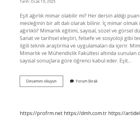
Tarih: Ocak 19, 2025
Eşit ağırlık mimar olabilir mi? Her dersin aldığı pua
mesleğinin bir alt dalı olarak bilinir. İç mimar olmak
ağırlıklı? Mimarlık eğitimi, sayısal, sözel ve görsel d
Sanat ve tarihsel eleştiri, felsefe ve sosyoloji gibi te
ilgili teknik araştırma ve uygulamaları da içerir. Mim
Mimarlık ve Mühendislik Fakültesi altında sunulan dör
sayısal sonuçlara göre öğrenci kabul eder. Eşit…
Eşit
Devamını okuyun
Yorum Bırak
Ağırlık
Okuyan
Mimar
Olabilir
Mi
https://profrm.net
https://dmh.com.tr
https://artid