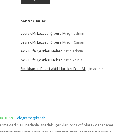
Son yorumlar
Levrek Mi Lezzetli Çipura Mı
için
admin
Levrek Mi Lezzetli Çipura Mı
için
Canan
Açık Büfe Çeşitleri Nelerdir
için
admin
Açık Büfe Çeşitleri Nelerdir
için
Yalnız
Sinekkapan Bitkisi Aktif Hareket Eder Mi
için
admin
06 0 726
Telegram: @karabul
vermektedir. Bu nedenle, sitedeki içerikleri proaktif olarak denetleme