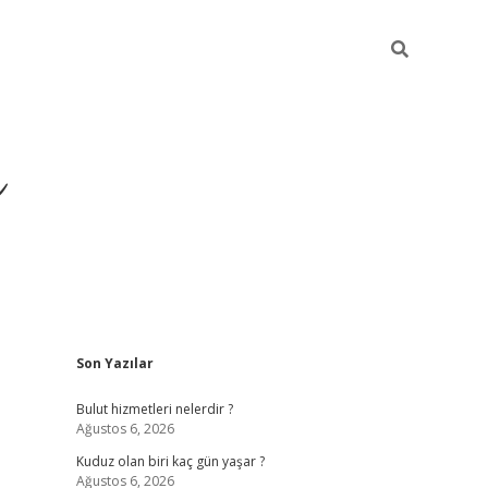
ü
Sidebar
Son Yazılar
ilbet yeni giriş
ilbet
ilbet mobil giriş
b
Bulut hizmetleri nelerdir ?
Ağustos 6, 2026
Kuduz olan biri kaç gün yaşar ?
Ağustos 6, 2026