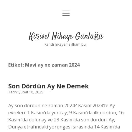
menüyü
Anasayfa
aç
Gizlilik Politikası
Kişisel Hikaye Günlüğü
Yasal Uyarı
Kendi hikayenle ilham bul!
Hakkımızda
Etiket:
Mavi ay ne zaman 2024
Son Dördün Ay Ne Demek
Tarih: Şubat 18, 2025
Ay son dördün ne zaman 2024? Kasım 2024’te Ay
evreleri. 1 Kasım’da yeni ay, 9 Kasım’da ilk dördün, 16
Kasım’da dolunay ve 23 Kasım’da son dördün. Ay,
Dünya etrafındaki yörüngesi sırasında 14 Kasım’da