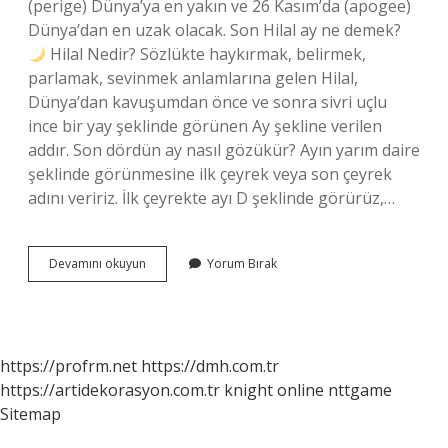
(perige) Dünya’ya en yakın ve 26 Kasım’da (apogee)
Dünya’dan en uzak olacak. Son Hilal ay ne demek?
Hilal Nedir? Sözlükte haykırmak, belirmek,
parlamak, sevinmek anlamlarına gelen Hilal,
Dünya’dan kavuşumdan önce ve sonra sivri uçlu
ince bir yay şeklinde görünen Ay şekline verilen
addır. Son dördün ay nasıl gözükür? Ayın yarım daire
şeklinde görünmesine ilk çeyrek veya son çeyrek
adını veririz. İlk çeyrekte ayı D şeklinde görürüz,…
Son
Devamını okuyun
Yorum Bırak
Dördün
Ay
Ne
Demek
https://profrm.net
https://dmh.com.tr
https://artidekorasyon.com.tr
knight online
nttgame
Sitemap