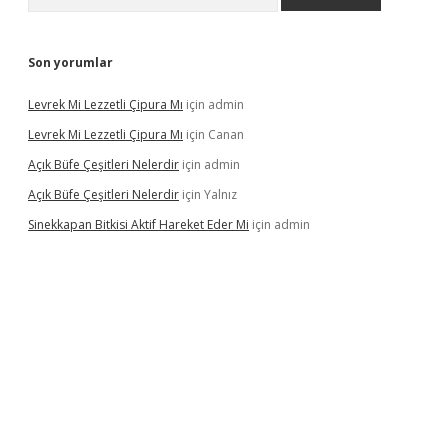
Son yorumlar
Levrek Mi Lezzetli Çipura Mı
için
admin
Levrek Mi Lezzetli Çipura Mı
için
Canan
Açık Büfe Çeşitleri Nelerdir
için
admin
Açık Büfe Çeşitleri Nelerdir
için
Yalnız
Sinekkapan Bitkisi Aktif Hareket Eder Mi
için
admin
riş
ilbet
ilbet mobil giriş
betexper