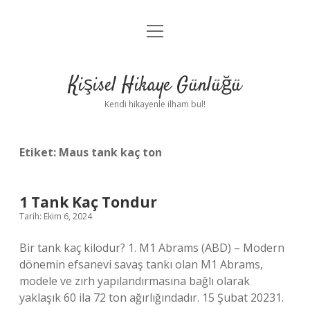
menüyü
Anasayfa
aç
Gizlilik Politikası
Kişisel Hikaye Günlüğü
Yasal Uyarı
Kendi hikayenle ilham bul!
Hakkımızda
Etiket:
Maus tank kaç ton
1 Tank Kaç Tondur
Tarih: Ekim 6, 2024
Bir tank kaç kilodur? 1. M1 Abrams (ABD) – Modern
dönemin efsanevi savaş tankı olan M1 Abrams,
modele ve zırh yapılandırmasına bağlı olarak
yaklaşık 60 ila 72 ton ağırlığındadır. 15 Şubat 20231.