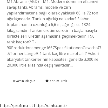
M1 Abrams (ABD) – M1, Modern dönemin efsanevi
savaş tankı. Abrams, modele ve zırh
yapılandırmasına bağlı olarak yaklaşık 60 ila 72 ton
ağırlığındadır. Tankın ağırlığı ne kadar? Silahın
toplam namlu uzunluğu 6,6 m, ağırlığı ise 1324
kilogramdır. Tankın üretim sürecinin başlamasıyla
birlikte seri üretim aşamasına geçilmektedir. T90
tank kaç ton? T-
90Produktionsmenge1667SpezifikationenGewicht47
,5TonnenLänge9. 1 tank kaç litre mazot alır? Askeri
akaryakıt tankerlerinin kapasitesi genelde 3.000 ile
20.000 litre arasında değişmektedir.…
1
Devamını okuyun
Yorum Bırak
Tank
Kaç
Tondur
https://profrm.net
https://dmh.com.tr