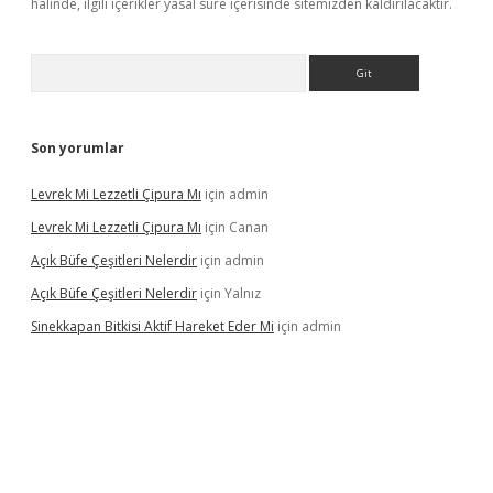
halinde, ilgili içerikler yasal süre içerisinde sitemizden kaldırılacaktır.
Arama
Son yorumlar
Levrek Mi Lezzetli Çipura Mı
için
admin
Levrek Mi Lezzetli Çipura Mı
için
Canan
Açık Büfe Çeşitleri Nelerdir
için
admin
Açık Büfe Çeşitleri Nelerdir
için
Yalnız
Sinekkapan Bitkisi Aktif Hareket Eder Mi
için
admin