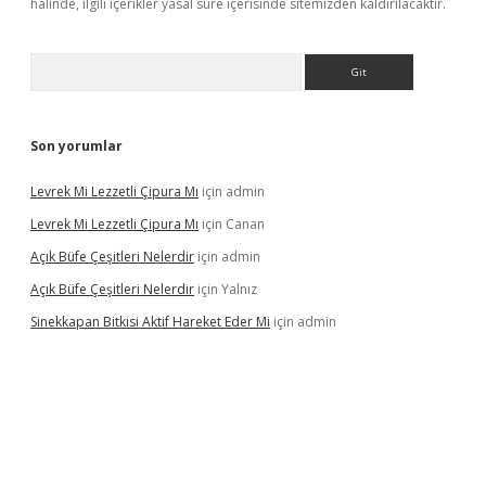
halinde, ilgili içerikler yasal süre içerisinde sitemizden kaldırılacaktır.
Arama
Son yorumlar
Levrek Mi Lezzetli Çipura Mı
için
admin
Levrek Mi Lezzetli Çipura Mı
için
Canan
Açık Büfe Çeşitleri Nelerdir
için
admin
Açık Büfe Çeşitleri Nelerdir
için
Yalnız
Sinekkapan Bitkisi Aktif Hareket Eder Mi
için
admin