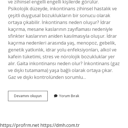
ve zihinsel engelli engelli kişilerde görülür.
Psikolojik düzeyde, inkontinans zihinsel hastalık ve
çeşitli duygusal bozuklukların bir sonucu olarak
ortaya çıkabilir. İnkontinans neden oluşur? İdrar
kaçırma, mesane kaslarının zayıflaması nedeniyle
sfinkter kaslarının aniden kasılmasıyla oluşur. İdrar
kaçırma nedenleri arasında yaş, menopoz, gebelik,
genetik yatkınlık, idrar yolu enfeksiyonları, alkol ve
kafein tüketimi, stres ve nörolojik bozukluklar yer
alır. Gaita inkontinansı neden olur? İnkontinans (gaz
ve dışkı tutamama) yaşa bağlı olarak ortaya çıkar.
Gaz ve dışkı kontrolünden sorumlu…
Fekal
Devamını okuyun
Yorum Bırak
Inkontinans
Neden
Olur
https://profrm.net
https://dmh.com.tr