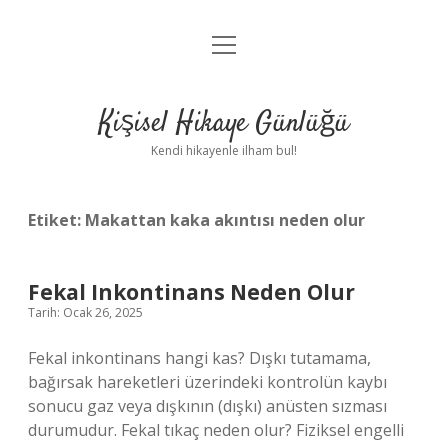
menüyü
Anasayfa
aç
Gizlilik Politikası
Kişisel Hikaye Günlüğü
Yasal Uyarı
Kendi hikayenle ilham bul!
Hakkımızda
Etiket:
Makattan kaka akıntısı neden olur
Fekal Inkontinans Neden Olur
Tarih: Ocak 26, 2025
Fekal inkontinans hangi kas? Dışkı tutamama,
bağırsak hareketleri üzerindeki kontrolün kaybı
sonucu gaz veya dışkının (dışkı) anüsten sızması
durumudur. Fekal tıkaç neden olur? Fiziksel engelli