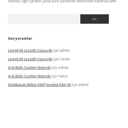
halinde, ilgili içerikler yasal süre içerisinde sitemizden kaldırılacaktır.
Arama
Son yorumlar
Levrek Mi Lezzetli Çipura Mı
için
admin
Levrek Mi Lezzetli Çipura Mı
için
Canan
Açık Büfe Çeşitleri Nelerdir
için
admin
Açık Büfe Çeşitleri Nelerdir
için
Yalnız
Sinekkapan Bitkisi Aktif Hareket Eder Mi
için
admin