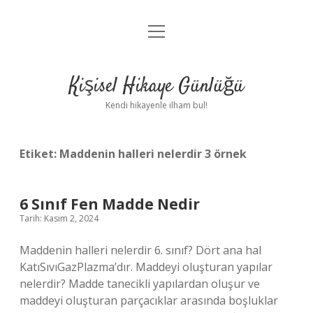
menüyü
Anasayfa
aç
Gizlilik Politikası
Kişisel Hikaye Günlüğü
Yasal Uyarı
Kendi hikayenle ilham bul!
Hakkımızda
Etiket:
Maddenin halleri nelerdir 3 örnek
6 Sınıf Fen Madde Nedir
Tarih: Kasım 2, 2024
Maddenin halleri nelerdir 6. sınıf? Dört ana hal
KatıSıvıGazPlazma’dır. Maddeyi oluşturan yapılar
nelerdir? Madde tanecikli yapılardan oluşur ve
maddeyi oluşturan parçacıklar arasında boşluklar