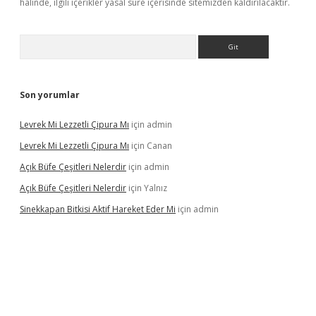
halinde, ilgili içerikler yasal süre içerisinde sitemizden kaldırılacaktır.
Arama
Son yorumlar
Levrek Mi Lezzetli Çipura Mı
için
admin
Levrek Mi Lezzetli Çipura Mı
için
Canan
Açık Büfe Çeşitleri Nelerdir
için
admin
Açık Büfe Çeşitleri Nelerdir
için
Yalnız
Sinekkapan Bitkisi Aktif Hareket Eder Mi
için
admin