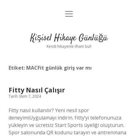
menüyü
Anasayfa
aç
Gizlilik Politikası
Kişisel Hikaye Günlüğü
Yasal Uyarı
Kendi hikayenle ilham bul!
Hakkımızda
Etiket:
MACFit günlük giriş var mı
Fitty Nasıl Çalışır
Tarih: Ekim 7, 2024
Fitty nasıl kullanılır? Yeni nesil spor
deneyimiUygulamayı indirin. Fitty’yi telefonunuza
yükleyin ve ücretsiz Start Sports üyeliği oluşturun.
Spor salonunda QR kodunu tarayın ve antrenmana