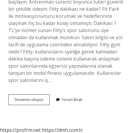
başlayın. Antrenman süreniz boyunca tutarı güvenli
bir şekilde ödeyin. Fitty dakikası ne kadar? Fit Park
ile motivasyonunuzu korumak ve hedeflerinize
ulaşmak hiç bu kadar kolay olmamıştı. Dakikası 1
TL’ye hizmet sunan Fitty’s spor salonunu üye
olmadan da kullanmak mümkün. Salon bilgisi ve yol
tarifi de uygulama üzerinden alınabiliyor. Fitty gym
nedir? Fitty, kullanıcıların üyeliğe gerek kalmadan
dakika başına ödeme sistemi kullanarak anlaşmalı
spor salonlarında egzersiz yapmalarına olanak
tanıyan bir mobil fitness uygulamasıdır. Kullanıcılar
spor salonlarını iş…
Fitty
Devamını okuyun
Yorum Bırak
Nasıl
Çalışır
https://profrm.net
https://dmh.com.tr