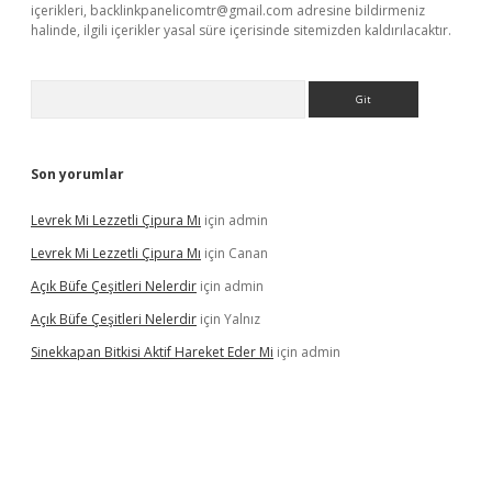
içerikleri,
backlinkpanelicomtr@gmail.com
adresine bildirmeniz
halinde, ilgili içerikler yasal süre içerisinde sitemizden kaldırılacaktır.
Arama
Son yorumlar
Levrek Mi Lezzetli Çipura Mı
için
admin
Levrek Mi Lezzetli Çipura Mı
için
Canan
Açık Büfe Çeşitleri Nelerdir
için
admin
Açık Büfe Çeşitleri Nelerdir
için
Yalnız
Sinekkapan Bitkisi Aktif Hareket Eder Mi
için
admin