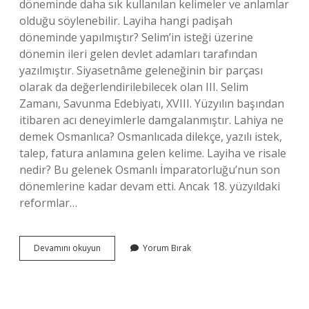
döneminde daha sık kullanılan kelimeler ve anlamlar
olduğu söylenebilir. Layiha hangi padişah
döneminde yapılmıştır? Selim’in isteği üzerine
dönemin ileri gelen devlet adamları tarafından
yazılmıştır. Siyasetnâme geleneğinin bir parçası
olarak da değerlendirilebilecek olan III. Selim
Zamanı, Savunma Edebiyatı, XVIII. Yüzyılın başından
itibaren acı deneyimlerle damgalanmıştır. Lahiya ne
demek Osmanlıca? Osmanlıcada dilekçe, yazılı istek,
talep, fatura anlamına gelen kelime. Layiha ve risale
nedir? Bu gelenek Osmanlı İmparatorluğu’nun son
dönemlerine kadar devam etti. Ancak 18. yüzyıldaki
reformlar…
Layiha
Devamını okuyun
Yorum Bırak
Tarih
Ne
Demek