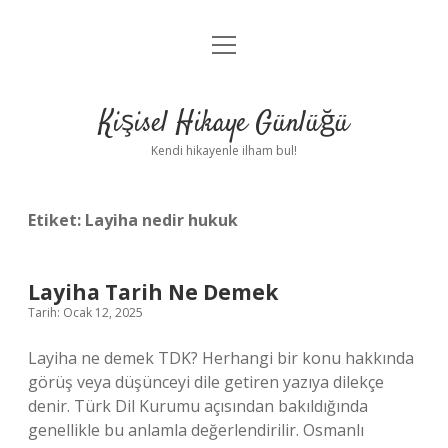
menüyü
Anasayfa
aç
Gizlilik Politikası
Kişisel Hikaye Günlüğü
Yasal Uyarı
Kendi hikayenle ilham bul!
Hakkımızda
Etiket:
Layiha nedir hukuk
Layiha Tarih Ne Demek
Tarih: Ocak 12, 2025
Layiha ne demek TDK? Herhangi bir konu hakkında
görüş veya düşünceyi dile getiren yazıya dilekçe
denir. Türk Dil Kurumu açısından bakıldığında
genellikle bu anlamla değerlendirilir. Osmanlı