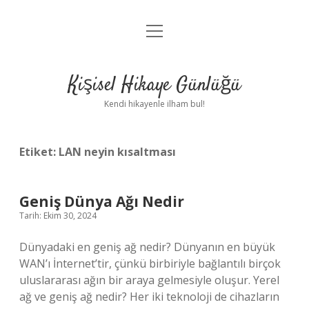
menüyü
Anasayfa
aç
Gizlilik Politikası
Kişisel Hikaye Günlüğü
Yasal Uyarı
Kendi hikayenle ilham bul!
Hakkımızda
Etiket:
LAN neyin kısaltması
Geniş Dünya Ağı Nedir
Tarih: Ekim 30, 2024
Dünyadaki en geniş ağ nedir? Dünyanın en büyük
WAN’ı İnternet’tir, çünkü birbiriyle bağlantılı birçok
uluslararası ağın bir araya gelmesiyle oluşur. Yerel
ağ ve geniş ağ nedir? Her iki teknoloji de cihazların