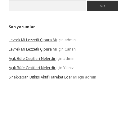
Arama
Son yorumlar
Levrek Mi Lezzetli Çipura Mı
için
admin
Levrek Mi Lezzetli Çipura Mı
için
Canan
Açık Büfe Çeşitleri Nelerdir
için
admin
Açık Büfe Çeşitleri Nelerdir
için
Yalnız
Sinekkapan Bitkisi Aktif Hareket Eder Mi
için
admin
riş
ilbet
ilbet mobil giriş
betexper