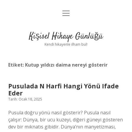
menüyü
Anasayfa
aç
Gizlilik Politikası
Kişisel Hikaye Günlüğü
Yasal Uyarı
Kendi hikayenle ilham bul!
Hakkımızda
Etiket:
Kutup yıldızı daima nereyi gösterir
Pusulada N Harfi Hangi Yönü Ifade
Eder
Tarih: Ocak 18, 2025
Pusula doğru yönü nasıl gösterir? Pusula nasıl
çalışır: Dünya, bir ucu kuzeyi, diğeri güneyi gösteren
dev bir mıknatıs gibidir. Dünya’nın manyetizması,