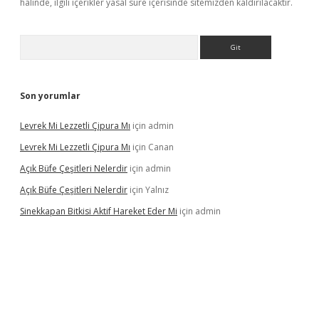
halinde, ilgili içerikler yasal süre içerisinde sitemizden kaldırılacaktır.
Arama
Son yorumlar
Levrek Mi Lezzetli Çipura Mı
için
admin
Levrek Mi Lezzetli Çipura Mı
için
Canan
Açık Büfe Çeşitleri Nelerdir
için
admin
Açık Büfe Çeşitleri Nelerdir
için
Yalnız
Sinekkapan Bitkisi Aktif Hareket Eder Mi
için
admin