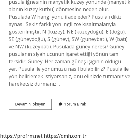
pusula iğnesinin manyetik kuzey yönünde (manyetik
alanın kuzey kutbu) dönmesine neden olur.
Pusulada W hangi yönü ifade eder? Pusulalı dikiz
aynası. Sekiz farklı yön İngilizce kısaltmalarıyla
gösterilmiştir: N (kuzey), NE (kuzeydoğu), E (doğu),
SE (güneydoğu), S (güney), SW (güneybatı), W (batı)
ve NW (kuzeybatı). Pusulada güney neresi? Güney,
pusulanın siyah ucunun işaret ettiği yönün tam
tersidir. Güney: Her zaman güneş ışığının olduğu
yer. Pusula ile yönümüzü nasıl bulabiliriz? Pusula ile
yön belirlemek istiyorsanız, onu elinizde tutmanız ve
hareketsiz durmanız…
Pusulada
Devamını okuyun
Yorum Bırak
N
Harfi
Hangi
Yönü
Ifade
https://profrm.net
https://dmh.com.tr
Eder