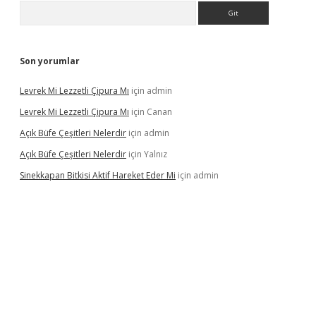
Arama
Son yorumlar
Levrek Mi Lezzetli Çipura Mı
için
admin
Levrek Mi Lezzetli Çipura Mı
için
Canan
Açık Büfe Çeşitleri Nelerdir
için
admin
Açık Büfe Çeşitleri Nelerdir
için
Yalnız
Sinekkapan Bitkisi Aktif Hareket Eder Mi
için
admin
iş
ilbet
ilbet mobil giriş
betexper