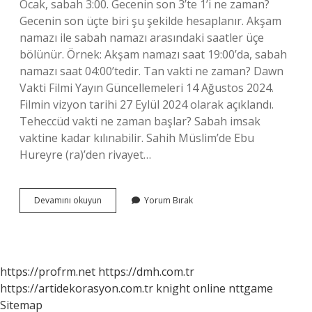
Ocak, sabah 3:00. Gecenin son 3’te 1’i ne zaman?
Gecenin son üçte biri şu şekilde hesaplanır. Akşam
namazı ile sabah namazı arasındaki saatler üçe
bölünür. Örnek: Akşam namazı saat 19:00’da, sabah
namazı saat 04:00’tedir. Tan vakti ne zaman? Dawn
Vakti Filmi Yayın Güncellemeleri 14 Ağustos 2024.
Filmin vizyon tarihi 27 Eylül 2024 olarak açıklandı.
Teheccüd vakti ne zaman başlar? Sabah imsak
vaktine kadar kılınabilir. Sahih Müslim’de Ebu
Hureyre (ra)’den rivayet…
Sefer
Devamını okuyun
Yorum Bırak
Vakti
Ne
Zaman
https://profrm.net
https://dmh.com.tr
https://artidekorasyon.com.tr
knight online
nttgame
Sitemap