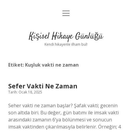
menüyü
Anasayfa
aç
Gizlilik Politikası
Kişisel Hikaye Günlüğü
Yasal Uyarı
Kendi hikayenle ilham bul!
Hakkımızda
Etiket:
Kuşluk vakti ne zaman
Sefer Vakti Ne Zaman
Tarih: Ocak 18, 2025
Seher vakti ne zaman başlar? Şafak vakti; gecenin
son altıda biri. Bu değer, gün batımı ile imsak vakti
arasındaki zamanın 6’ya bölünmesi ve sonucun
imsak vaktinden çıkarılmasıyla belirlenir. Örneğin; 4