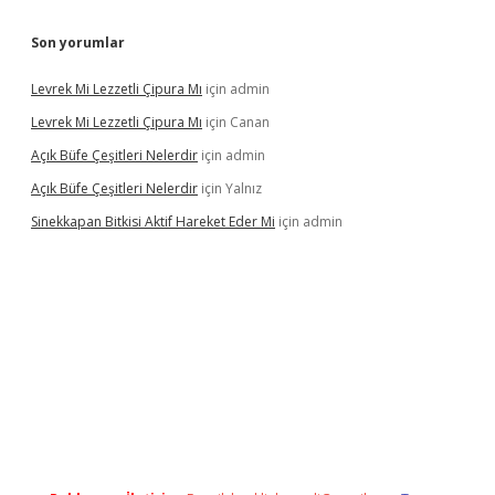
Son yorumlar
Levrek Mi Lezzetli Çipura Mı
için
admin
Levrek Mi Lezzetli Çipura Mı
için
Canan
Açık Büfe Çeşitleri Nelerdir
için
admin
Açık Büfe Çeşitleri Nelerdir
için
Yalnız
Sinekkapan Bitkisi Aktif Hareket Eder Mi
için
admin
riş
ilbet
ilbet mobil giriş
betexper