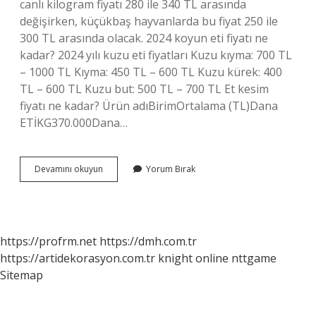
canlı kilogram fiyatı 280 ile 340 TL arasında
değişirken, küçükbaş hayvanlarda bu fiyat 250 ile
300 TL arasında olacak. 2024 koyun eti fiyatı ne
kadar? 2024 yılı kuzu eti fiyatları Kuzu kıyma: 700 TL
– 1000 TL Kıyma: 450 TL – 600 TL Kuzu kürek: 400
TL – 600 TL Kuzu but: 500 TL – 700 TL Et kesim
fiyatı ne kadar? Ürün adıBirimOrtalama (TL)Dana
ETİKG370.000Dana…
2024
Devamını okuyun
Yorum Bırak
Et
Fiyatları
Ne
Kadar
https://profrm.net
https://dmh.com.tr
https://artidekorasyon.com.tr
knight online
nttgame
Sitemap