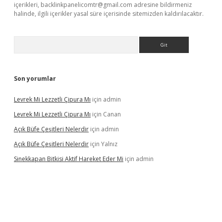
içerikleri,
backlinkpanelicomtr@gmail.com
adresine bildirmeniz
halinde, ilgili içerikler yasal süre içerisinde sitemizden kaldırılacaktır.
Arama
Son yorumlar
Levrek Mi Lezzetli Çipura Mı
için
admin
Levrek Mi Lezzetli Çipura Mı
için
Canan
Açık Büfe Çeşitleri Nelerdir
için
admin
Açık Büfe Çeşitleri Nelerdir
için
Yalnız
Sinekkapan Bitkisi Aktif Hareket Eder Mi
için
admin