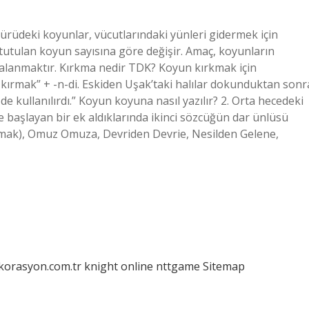
rüdeki koyunlar, vücutlarındaki yünleri gidermek için
 tutulan koyun sayısına göre değişir. Amaç, koyunların
ydalanmaktır. Kırkma nedir TDK? Koyun kırkmak için
k, kırmak” + -n-di. Eskiden Uşak’taki halılar dokunduktan sonr
de kullanılırdı.” Koyun koyuna nasıl yazılır? 2. Orta hecedeki
e başlayan bir ek aldıklarında ikinci sözcüğün dar ünlüsü
umak), Omuz Omuza, Devriden Devrie, Nesilden Gelene,
ekorasyon.com.tr
knight online
nttgame
Sitemap