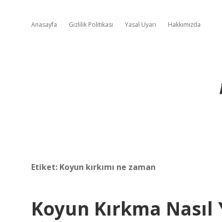
Anasayfa
Gizlilik Politikası
Yasal Uyarı
Hakkımızda
Etiket:
Koyun kırkımı ne zaman
Koyun Kırkma Nasıl Y