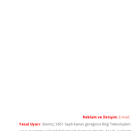
Reklam ve İletişim:
E-mail:
Yasal Uyarı:
Sitemiz, 5651 Sayılı Kanun gereğince Bilgi Teknolojiler