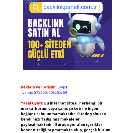
Reklam ve İletişim:
Skype:
live:.cid.575569c608265c69
Yasal Uyarı:
Bu internet sitesi, herhangi bir
marka, kurum veya şahıs şirketi ile hiçbir
bağlantısı bulunmamaktadır. Sitede yalnızca
kendi hazırladığımız makaleler
paylaşılmaktadır. Burada yer alan içerikler
haber niteliği taşımamakta olup, gerçek kurum