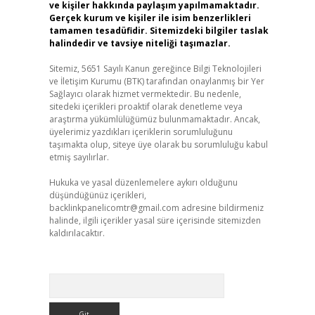
ve kişiler hakkında paylaşım yapılmamaktadır.
Gerçek kurum ve kişiler ile isim benzerlikleri
tamamen tesadüfidir. Sitemizdeki bilgiler taslak
halindedir ve tavsiye niteliği taşımazlar.
Sitemiz, 5651 Sayılı Kanun gereğince Bilgi Teknolojileri
ve İletişim Kurumu (BTK) tarafından onaylanmış bir Yer
Sağlayıcı olarak hizmet vermektedir. Bu nedenle,
sitedeki içerikleri proaktif olarak denetleme veya
araştırma yükümlülüğümüz bulunmamaktadır. Ancak,
üyelerimiz yazdıkları içeriklerin sorumluluğunu
taşımakta olup, siteye üye olarak bu sorumluluğu kabul
etmiş sayılırlar.
Hukuka ve yasal düzenlemelere aykırı olduğunu
düşündüğünüz içerikleri,
backlinkpanelicomtr@gmail.com
adresine bildirmeniz
halinde, ilgili içerikler yasal süre içerisinde sitemizden
kaldırılacaktır.
Arama