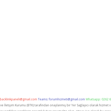
backlinkpaneli@gmail.com
Teams:
forumhizmeti@gmail.com
Whatsapp: 0262 6
i ve İletişim Kurumu (BTK) tarafından onaylanmış bir Yer Sağlayıcı olarak hizmet 