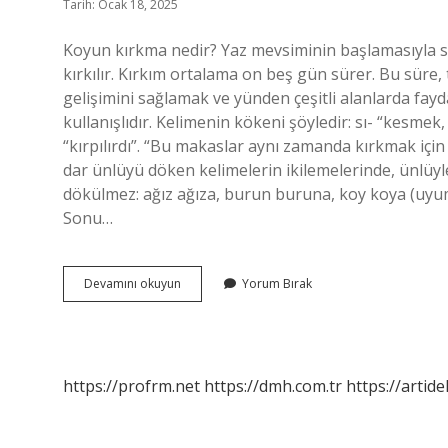
Tarih: Ocak 18, 2025
Koyun kırkma nedir? Yaz mevsiminin başlamasıyla sü
kırkılır. Kırkım ortalama on beş gün sürer. Bu süre,
gelişimini sağlamak ve yünden çeşitli alanlarda fa
kullanışlıdır. Kelimenin kökeni şöyledir: sı- “kesme
“kırpılırdı”. “Bu makaslar aynı zamanda kırkmak için 
dar ünlüyü döken kelimelerin ikilemelerinde, ünlüyl
dökülmez: ağız ağıza, burun buruna, koy koya (uy
Sonu…
Koyun
Devamını okuyun
Yorum Bırak
Kırkma
Nasıl
Yazılır
https://profrm.net
https://dmh.com.tr
https://artid