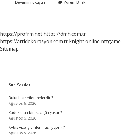
Başkent
Devamını okuyun
Yorum Bırak
Üniversitesi
Hastanesi
Ücretli
Mi
https://profrm.net
https://dmh.com.tr
https://artidekorasyon.com.tr
knight online
nttgame
Sitemap
Sidebar
Son Yazılar
Bulut hizmetleri nelerdir ?
Ağustos 6, 2026
Kuduz olan biri kaç gün yaşar ?
Ağustos 6, 2026
Avbis vize işlemleri nasıl yapılır ?
Ağustos 5, 2026