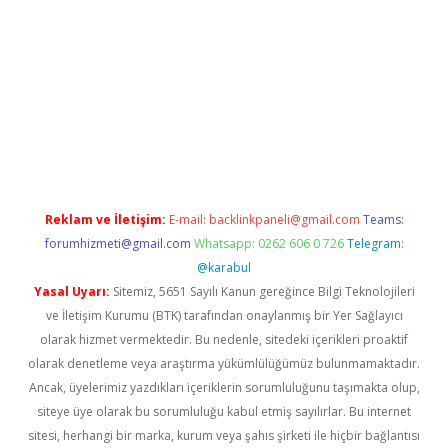
riş
ilbet
ilbet mobil giriş
betexper
Reklam ve İletişim:
E-mail:
backlinkpaneli@gmail.com
Teams:
forumhizmeti@gmail.com
Whatsapp: 0262 606 0 726
Telegram:
@karabul
Yasal Uyarı:
Sitemiz, 5651 Sayılı Kanun gereğince Bilgi Teknolojileri
ve İletişim Kurumu (BTK) tarafından onaylanmış bir Yer Sağlayıcı
olarak hizmet vermektedir. Bu nedenle, sitedeki içerikleri proaktif
olarak denetleme veya araştırma yükümlülüğümüz bulunmamaktadır.
Ancak, üyelerimiz yazdıkları içeriklerin sorumluluğunu taşımakta olup,
siteye üye olarak bu sorumluluğu kabul etmiş sayılırlar. Bu internet
sitesi, herhangi bir marka, kurum veya şahıs şirketi ile hiçbir bağlantısı