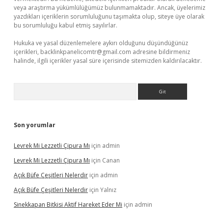
veya araştırma yükümlülüğümüz bulunmamaktadır. Ancak, üyelerimiz
yazdıkları içeriklerin sorumluluğunu taşımakta olup, siteye üye olarak
bu sorumluluğu kabul etmiş sayılırlar.
Hukuka ve yasal düzenlemelere aykırı olduğunu düşündüğünüz
içerikleri,
backlinkpanelicomtr@gmail.com
adresine bildirmeniz
halinde, ilgili içerikler yasal süre içerisinde sitemizden kaldırılacaktır.
Arama
Son yorumlar
Levrek Mi Lezzetli Çipura Mı
için
admin
Levrek Mi Lezzetli Çipura Mı
için
Canan
Açık Büfe Çeşitleri Nelerdir
için
admin
Açık Büfe Çeşitleri Nelerdir
için
Yalnız
Sinekkapan Bitkisi Aktif Hareket Eder Mi
için
admin