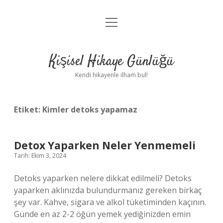
menüyü
Anasayfa
aç
Gizlilik Politikası
Kişisel Hikaye Günlüğü
Yasal Uyarı
Kendi hikayenle ilham bul!
Hakkımızda
Etiket:
Kimler detoks yapamaz
Detox Yaparken Neler Yenmemeli
Tarih: Ekim 3, 2024
Detoks yaparken nelere dikkat edilmeli? Detoks
yaparken aklınızda bulundurmanız gereken birkaç
şey var. Kahve, sigara ve alkol tüketiminden kaçının.
Günde en az 2-2 öğün yemek yediğinizden emin