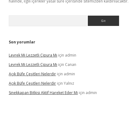
halinde, ilgili içerikler yasal süre içerisinde sitemizden kaldırılacaktır.
Arama
Son yorumlar
Levrek Mi Lezzetli Çipura Mı
için
admin
Levrek Mi Lezzetli Çipura Mı
için
Canan
Açık Büfe Çeşitleri Nelerdir
için
admin
Açık Büfe Çeşitleri Nelerdir
için
Yalnız
Sinekkapan Bitkisi Aktif Hareket Eder Mi
için
admin