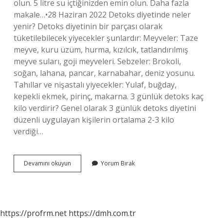
olun. 5 litre su içtiğinizden emin olun. Daha fazla
makale…•28 Haziran 2022 Detoks diyetinde neler
yenir? Detoks diyetinin bir parçası olarak
tüketilebilecek yiyecekler şunlardır: Meyveler: Taze
meyve, kuru üzüm, hurma, kızılcık, tatlandırılmış
meyve suları, goji meyveleri. Sebzeler: Brokoli,
soğan, lahana, pancar, karnabahar, deniz yosunu.
Tahıllar ve nişastalı yiyecekler: Yulaf, buğday,
kepekli ekmek, pirinç, makarna. 3 günlük detoks kaç
kilo verdirir? Genel olarak 3 günlük detoks diyetini
düzenli uygulayan kişilerin ortalama 2-3 kilo
verdiği…
Detox
Devamını okuyun
Yorum Bırak
Yaparken
Neler
Yenmemeli
https://profrm.net
https://dmh.com.tr