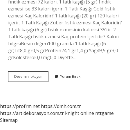
fındık ezmesi 72 kalori, 1 tatlı kaşığı (5 gr) fındık
ezmesi ise 33 kalori içerir. 1 Tatlı Kaşığı Gold fıstık
ezmesi Kaç Kaloridir? 1 tatlı kaşığı (20 gr) 120 kalori
içerir. 1 Tatlı Kaşığı Züber fıstık ezmesi Kaç Kaloridir?
1 tatlı kaşığı (6 gr) fıstık ezmesinin kalorisi 35’tir. 2
Tatlı Kaşığı fıstık ezmesi Kaç protein İçerlidir? Kalori
bilgisiBesin değeri100 gramda 1 tatlı kaşığı (6
gr)Lif8,0 gr0,5 grProtein24,1 gr1,4 grYağ49,9 gr3,0
grKolesterol0,0 mg0,0 Diyette…
1
Devamını okuyun
Yorum Bırak
Tatlı
Kaşığı
Fıstık
Ezmesi
Kaç
https://profrm.net
https://dmh.com.tr
Gr
https://artidekorasyon.com.tr
knight online
nttgame
Sitemap