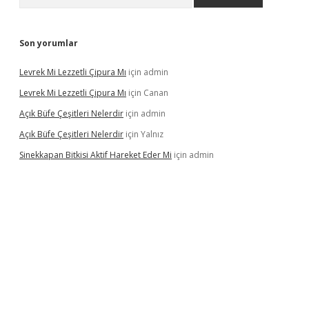
Son yorumlar
Levrek Mi Lezzetli Çipura Mı
için
admin
Levrek Mi Lezzetli Çipura Mı
için
Canan
Açık Büfe Çeşitleri Nelerdir
için
admin
Açık Büfe Çeşitleri Nelerdir
için
Yalnız
Sinekkapan Bitkisi Aktif Hareket Eder Mi
için
admin
riş
ilbet
ilbet mobil giriş
betexper