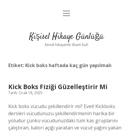
menüyü
Anasayfa
aç
Gizlilik Politikası
Kişisel Hikaye Günlüğü
Yasal Uyarı
Kendi hikayenle ilham bul!
Hakkımızda
Etiket:
Kick boks haftada kaç gün yapılmalı
Kick Boks Fiziği Güzelleştirir Mi
Tarih: Ocak 18, 2025
Kick boks vücudu şekillendirir mi? Evet! Kickboks
dersleri vücudunuzu şekillendirmenin harika bir
yoludur çünkü vücudunuzdaki tüm kas gruplarını
çalıştıran, kalori açığı yaratan ve vücut yağını yakan