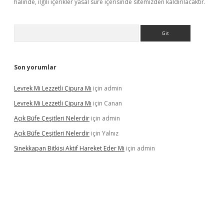
halinde, ilgili içerikler yasal süre içerisinde sitemizden kaldırılacaktır.
Arama
Son yorumlar
Levrek Mi Lezzetli Çipura Mı
için
admin
Levrek Mi Lezzetli Çipura Mı
için
Canan
Açık Büfe Çeşitleri Nelerdir
için
admin
Açık Büfe Çeşitleri Nelerdir
için
Yalnız
Sinekkapan Bitkisi Aktif Hareket Eder Mi
için
admin