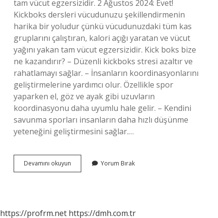
tam vücut egzersizidir. 2 Ağustos 2024: Evet!
Kickboks dersleri vücudunuzu şekillendirmenin
harika bir yoludur çünkü vücudunuzdaki tüm kas
gruplarını çalıştıran, kalori açığı yaratan ve vücut
yağını yakan tam vücut egzersizidir. Kick boks bize
ne kazandırır? – Düzenli kickboks stresi azaltır ve
rahatlamayı sağlar. – İnsanların koordinasyonlarını
geliştirmelerine yardımcı olur. Özellikle spor
yaparken el, göz ve ayak gibi uzuvların
koordinasyonu daha uyumlu hale gelir. – Kendini
savunma sporları insanların daha hızlı düşünme
yeteneğini geliştirmesini sağlar.…
Kick
Devamını okuyun
Yorum Bırak
Boks
Fiziği
Güzelleştirir
Mi
https://profrm.net
https://dmh.com.tr