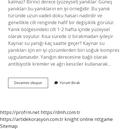
kalmaz? Birinci derece (yüzeysel) yanıklar: Güneş
yanıkları bu yanıkların en iyi örneğidir. Bu yanık
türünde uzun vadeli doku hasarı nadirdir ve
genellikle cilt renginde hafif bir değişiklik görülür.
Yanık bölgesindeki cilt 1-2 hafta içinde yüzeysel
olarak soyulur. Kısa sürede iz bırakmadan iyileşir.
Kaynar su yanığı kaç saatte geçer? Kaynar su
yanıkları için en iyi çözümlerden biri soğuk kompres
uygulamasıdır. Yanığın derecesine bağlı olarak
antibiyotik kremler ve ağrı kesiciler kullanarak…
Kaynar
Devamını okuyun
Yorum Bırak
Su
Döküldü
Iz
Kalır
Mı
https://profrm.net
https://dmh.com.tr
https://artidekorasyon.com.tr
knight online
nttgame
Sitemap