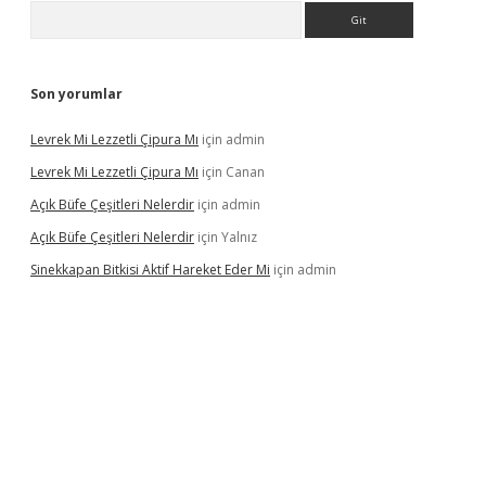
Arama
Son yorumlar
Levrek Mi Lezzetli Çipura Mı
için
admin
Levrek Mi Lezzetli Çipura Mı
için
Canan
Açık Büfe Çeşitleri Nelerdir
için
admin
Açık Büfe Çeşitleri Nelerdir
için
Yalnız
Sinekkapan Bitkisi Aktif Hareket Eder Mi
için
admin
riş
ilbet
ilbet mobil giriş
betexper