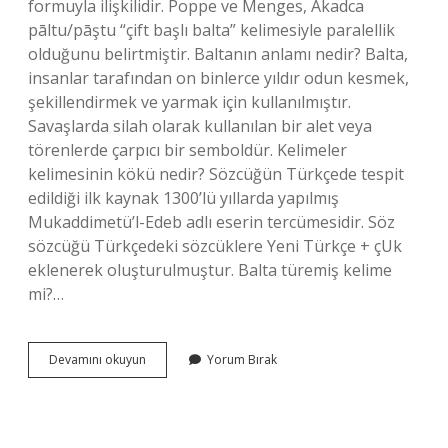
formuyla ilişkilidir. Poppe ve Menges, Akadca
pāltu/pāştu “çift başlı balta” kelimesiyle paralellik
olduğunu belirtmiştir. Baltanın anlamı nedir? Balta,
insanlar tarafından on binlerce yıldır odun kesmek,
şekillendirmek ve yarmak için kullanılmıştır.
Savaşlarda silah olarak kullanılan bir alet veya
törenlerde çarpıcı bir semboldür. Kelimeler
kelimesinin kökü nedir? Sözcüğün Türkçede tespit
edildiği ilk kaynak 1300’lü yıllarda yapılmış
Mukaddimetü’l-Edeb adlı eserin tercümesidir. Söz
sözcüğü Türkçedeki sözcüklere Yeni Türkçe + çUk
eklenerek oluşturulmuştur. Balta türemiş kelime
mi?…
Balta
Devamını okuyun
Yorum Bırak
Kelimesinin
Kökü
Var
Mıdır