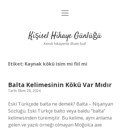
menüyü
Anasayfa
aç
Gizlilik Politikası
Kişisel Hikaye Günlüğü
Yasal Uyarı
Kendi hikayenle ilham bul!
Hakkımızda
Etiket:
Kaynak kökü isim mi fiil mi
Balta Kelimesinin Kökü Var Mıdır
Tarih: Ekim 28, 2024
Eski Türkçede balta ne demek? Balta – Nişanyan
Sözlüğü. Eski Türkçe balto veya baldu “balta”
kelimesinden türemiştir. Bu kelime, aynı anlama
gelen ve yazılı örneği olmayan Moğolca axe