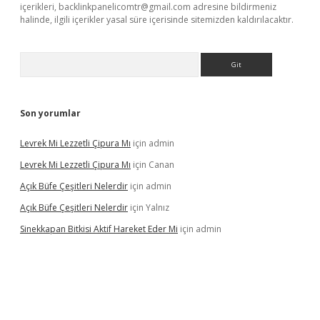
içerikleri,
backlinkpanelicomtr@gmail.com
adresine bildirmeniz
halinde, ilgili içerikler yasal süre içerisinde sitemizden kaldırılacaktır.
Arama
Son yorumlar
Levrek Mi Lezzetli Çipura Mı
için
admin
Levrek Mi Lezzetli Çipura Mı
için
Canan
Açık Büfe Çeşitleri Nelerdir
için
admin
Açık Büfe Çeşitleri Nelerdir
için
Yalnız
Sinekkapan Bitkisi Aktif Hareket Eder Mi
için
admin