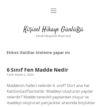
menüyü
Anasayfa
aç
Gizlilik Politikası
Kişisel Hikaye Günlüğü
Yasal Uyarı
Kendi hikayenle ilham bul!
Hakkımızda
Etiket:
Katillar öteleme yapar mı
6 Sınıf Fen Madde Nedir
Tarih: Kasım 2, 2024
Maddenin halleri nelerdir 6. sınıf? Dört ana hal
KatıSıvıGazPlazma’dır. Maddeyi oluşturan yapılar
nelerdir? Madde tanecikli yapılardan oluşur ve
maddeyi oluşturan parçacıklar arasında boşluklar