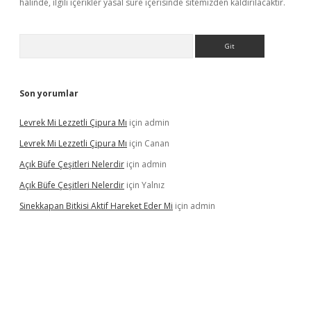
halinde, ilgili içerikler yasal süre içerisinde sitemizden kaldırılacaktır.
Arama
Son yorumlar
Levrek Mi Lezzetli Çipura Mı
için
admin
Levrek Mi Lezzetli Çipura Mı
için
Canan
Açık Büfe Çeşitleri Nelerdir
için
admin
Açık Büfe Çeşitleri Nelerdir
için
Yalnız
Sinekkapan Bitkisi Aktif Hareket Eder Mi
için
admin