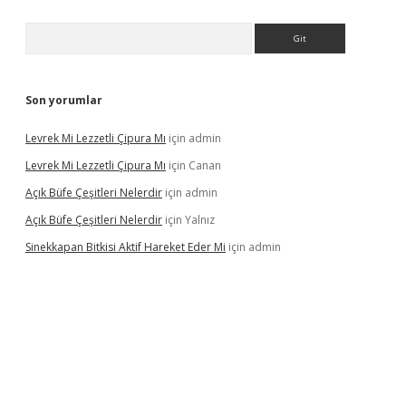
Arama
Son yorumlar
Levrek Mi Lezzetli Çipura Mı
için
admin
Levrek Mi Lezzetli Çipura Mı
için
Canan
Açık Büfe Çeşitleri Nelerdir
için
admin
Açık Büfe Çeşitleri Nelerdir
için
Yalnız
Sinekkapan Bitkisi Aktif Hareket Eder Mi
için
admin
riş
ilbet
ilbet mobil giriş
betexper