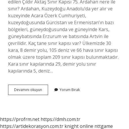
edilen Çıldır Aktaş Sınır Kapısı 75. Ardahan nere ile
sınır? Ardahan, Kuzeydoğu Anadolu’da yer alır ve
kuzeyinde Acara Özerk Cumhuriyeti,
kuzeydoğusunda Gürcistan ve Ermenistan’ın bazı
bölgeleri, güneydoğusunda ve güneyinde Kars,
güneybatısında Erzurum ve batısında Artvin ile
çevrilidir. Kaç tane sınır kapısı var? Ülkemizde 30
kara, 8 demir yolu, 105 deniz ve 66 hava sınır kapısı
olmak üzere toplam 209 sınır kapısı bulunmaktadır.
Kara sınır kapılarında 29, demir yolu sınır
kapılarında 5, deniz…
Ardahanda
Devamını okuyun
Yorum Bırak
Kaç
Tane
Sınır
Kapısı
Var
https://profrm.net
https://dmh.com.tr
https://artidekorasyon.com.tr
knight online
nttgame