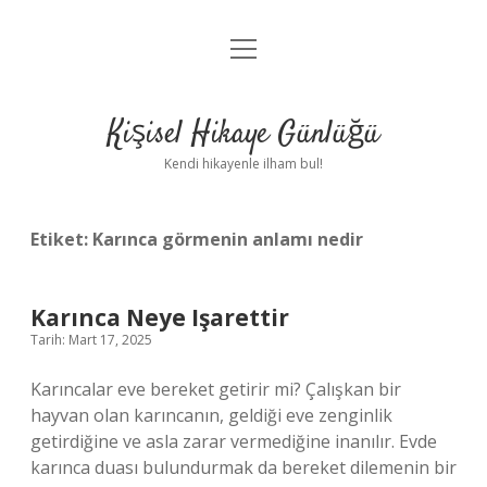
menüyü
Anasayfa
aç
Gizlilik Politikası
Kişisel Hikaye Günlüğü
Yasal Uyarı
Kendi hikayenle ilham bul!
Hakkımızda
Etiket:
Karınca görmenin anlamı nedir
Karınca Neye Işarettir
Tarih: Mart 17, 2025
Karıncalar eve bereket getirir mi? Çalışkan bir
hayvan olan karıncanın, geldiği eve zenginlik
getirdiğine ve asla zarar vermediğine inanılır. Evde
karınca duası bulundurmak da bereket dilemenin bir