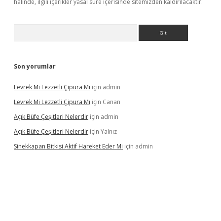
halinde, ilgili içerikler yasal süre içerisinde sitemizden kaldırılacaktır.
Arama
Son yorumlar
Levrek Mi Lezzetli Çipura Mı
için
admin
Levrek Mi Lezzetli Çipura Mı
için
Canan
Açık Büfe Çeşitleri Nelerdir
için
admin
Açık Büfe Çeşitleri Nelerdir
için
Yalnız
Sinekkapan Bitkisi Aktif Hareket Eder Mi
için
admin