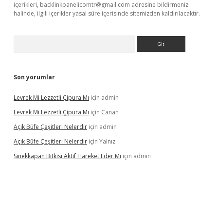
içerikleri,
backlinkpanelicomtr@gmail.com
adresine bildirmeniz
halinde, ilgili içerikler yasal süre içerisinde sitemizden kaldırılacaktır.
Arama
Son yorumlar
Levrek Mi Lezzetli Çipura Mı
için
admin
Levrek Mi Lezzetli Çipura Mı
için
Canan
Açık Büfe Çeşitleri Nelerdir
için
admin
Açık Büfe Çeşitleri Nelerdir
için
Yalnız
Sinekkapan Bitkisi Aktif Hareket Eder Mi
için
admin