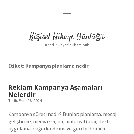
menüyü
Anasayfa
aç
Gizlilik Politikası
Kişisel Hikaye Günlüğü
Yasal Uyarı
Kendi hikayenle ilham bul!
Hakkımızda
Etiket:
Kampanya planlama nedir
Reklam Kampanya Aşamaları
Nelerdir
Tarih: Ekim 28, 2024
Kampanya süreci nedir? Bunlar: planlama, mesaj
geliştirme, medya seçimi, materyal (araç) testi,
uygulama, değerlendirme ve geri bildirimdir.