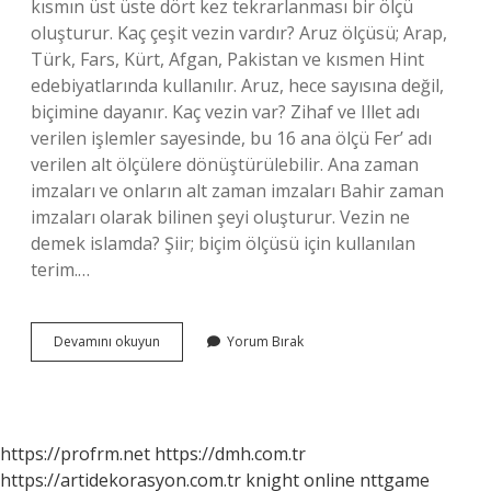
kısmın üst üste dört kez tekrarlanması bir ölçü
oluşturur. Kaç çeşit vezin vardır? Aruz ölçüsü; Arap,
Türk, Fars, Kürt, Afgan, Pakistan ve kısmen Hint
edebiyatlarında kullanılır. Aruz, hece sayısına değil,
biçimine dayanır. Kaç vezin var? Zihaf ve Illet adı
verilen işlemler sayesinde, bu 16 ana ölçü Fer’ adı
verilen alt ölçülere dönüştürülebilir. Ana zaman
imzaları ve onların alt zaman imzaları Bahir zaman
imzaları olarak bilinen şeyi oluşturur. Vezin ne
demek islamda? Şiir; biçim ölçüsü için kullanılan
terim.…
Kullanılan
Devamını okuyun
Yorum Bırak
Vezin
Nedir
https://profrm.net
https://dmh.com.tr
https://artidekorasyon.com.tr
knight online
nttgame