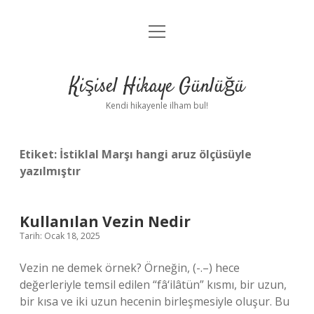
menüyü
Anasayfa
aç
Gizlilik Politikası
Kişisel Hikaye Günlüğü
Yasal Uyarı
Kendi hikayenle ilham bul!
Hakkımızda
Etiket:
İstiklal Marşı hangi aruz ölçüsüyle
yazılmıştır
Kullanılan Vezin Nedir
Tarih: Ocak 18, 2025
Vezin ne demek örnek? Örneğin, (-.–) hece
değerleriyle temsil edilen “fâ‘ilâtün” kısmı, bir uzun,
bir kısa ve iki uzun hecenin birleşmesiyle oluşur. Bu