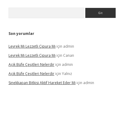
Arama
Son yorumlar
Levrek Mi Lezzetli Çipura Mı
için
admin
Levrek Mi Lezzetli Çipura Mı
için
Canan
Açık Büfe Çeşitleri Nelerdir
için
admin
Açık Büfe Çeşitleri Nelerdir
için
Yalnız
Sinekkapan Bitkisi Aktif Hareket Eder Mi
için
admin
texper