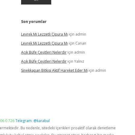
Son yorumlar
Levrek Mi Lezzetli Çipura Mı
için
admin
Levrek Mi Lezzetli Çipura Mı
için
Canan
Açık Büfe Çeşitleri Nelerdir
için
admin
Açık Büfe Çeşitleri Nelerdir
için
Yalnız
Sinekkapan Bitkisi Aktif Hareket Eder Mi
için
admin
06 0 726
Telegram: @karabul
vermektedir. Bu nedenle, sitedeki içerikleri proaktif olarak denetleme