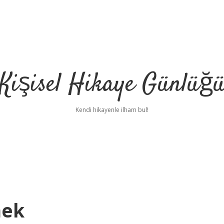
Kişisel Hikaye Günlüğ
Kendi hikayenle ilham bul!
mek