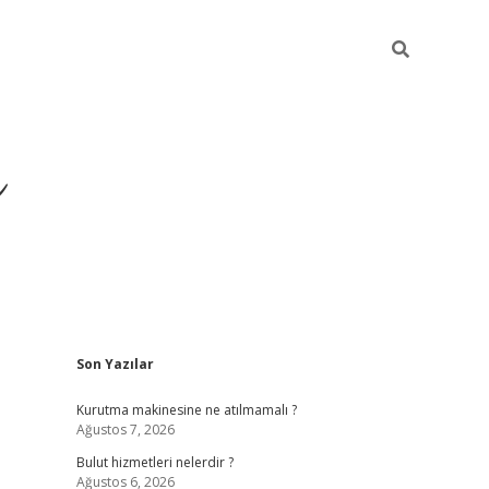
ü
Sidebar
Son Yazılar
ilbet yeni giriş
ilbet
il
Kurutma makinesine ne atılmamalı ?
Ağustos 7, 2026
Bulut hizmetleri nelerdir ?
Ağustos 6, 2026