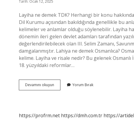
Tarih: Ocak 12, 2025
Layiha ne demek TDK? Herhangi bir konu hakkında g
Dil Kurumu açısından bakıldığında genellikle bu anl
kelimeler ve anlamlar olduğu söylenebilir. Layiha h
dönemin ileri gelen devlet adamları tarafından yazıl
değerlendirilebilecek olan III. Selim Zamanı, Savunma
damgalanmıştır. Lahiya ne demek Osmanlıca? Osmanlıc
kelime. Layiha ve risale nedir? Bu gelenek Osmanl
18. yüzyıldaki reformlar…
Layiha
Devamını okuyun
Yorum Bırak
Tarih
Ne
Demek
https://profrm.net
https://dmh.com.tr
https://artid