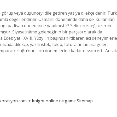
örüş veya düşünceyi dile getiren yazıya dilekçe denir. Türk
amla değerlendirilir. Osmanlı döneminde daha sık kullanılan
angi padişah döneminde yapılmıştır? Selim’in isteği üzerine
mıştır. Siyasetnâme geleneğinin bir parçası olarak da
 Edebiyatı, XVIII. Yüzyılın başından itibaren acı deneyimlerle
ada dilekçe, yazılı istek, talep, fatura anlamına gelen
ı İmparatorluğu’nun son dönemlerine kadar devam etti. Ancak
ekorasyon.com.tr
knight online
nttgame
Sitemap