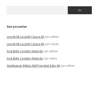
Arama
Son yorumlar
Levrek Mi Lezzetli Çipura Mı
için
admin
Levrek Mi Lezzetli Çipura Mı
için
Canan
Açık Büfe Çeşitleri Nelerdir
için
admin
Açık Büfe Çeşitleri Nelerdir
için
Yalnız
Sinekkapan Bitkisi Aktif Hareket Eder Mi
için
admin
riş
ilbet
ilbet mobil giriş
betexper