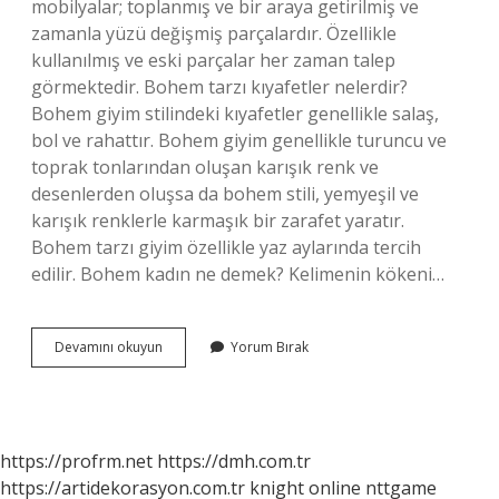
mobilyalar; toplanmış ve bir araya getirilmiş ve
zamanla yüzü değişmiş parçalardır. Özellikle
kullanılmış ve eski parçalar her zaman talep
görmektedir. Bohem tarzı kıyafetler nelerdir?
Bohem giyim stilindeki kıyafetler genellikle salaş,
bol ve rahattır. Bohem giyim genellikle turuncu ve
toprak tonlarından oluşan karışık renk ve
desenlerden oluşsa da bohem stili, yemyeşil ve
karışık renklerle karmaşık bir zarafet yaratır.
Bohem tarzı giyim özellikle yaz aylarında tercih
edilir. Bohem kadın ne demek? Kelimenin kökeni…
Bohem
Devamını okuyun
Yorum Bırak
Tarz
Nedir
https://profrm.net
https://dmh.com.tr
https://artidekorasyon.com.tr
knight online
nttgame