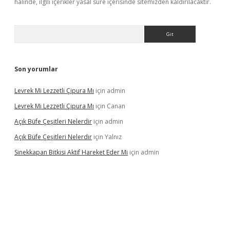
halinde, ilgili içerikler yasal süre içerisinde sitemizden kaldırılacaktır.
Arama
Son yorumlar
Levrek Mi Lezzetli Çipura Mı
için
admin
Levrek Mi Lezzetli Çipura Mı
için
Canan
Açık Büfe Çeşitleri Nelerdir
için
admin
Açık Büfe Çeşitleri Nelerdir
için
Yalnız
Sinekkapan Bitkisi Aktif Hareket Eder Mi
için
admin