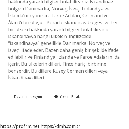
hakkında yararlı bilgiler bulabilirsiniz. İskandinav
bölgesi Danimarka, Norveç, İsveç, Finlandiya ve
İzlanda’nın yanı sıra Faroe Adaları, Grönland ve
Åland’dan oluşur. Burada İskandinav bölgesi ve her
bir ülkesi hakkında yararlı bilgiler bulabilirsiniz.
İskandinavya hangi ülkeler? İngilizcede
“İskandinavya” genellikle Danimarka, Norveç ve
İsveç’i ifade eder. Bazen daha geniş bir şekilde ifade
edilebilir ve Finlandiya, İzlanda ve Faroe Adaları’nı da
içerir. Bu ülkelerin dilleri, Fince hariç, birbirine
benzerdir. Bu dillere Kuzey Cermen dilleri veya
İskandinav dilleri…
Finler
Devamını okuyun
Yorum Bırak
Iskandinav
Mi
https://profrm.net
https://dmh.com.tr