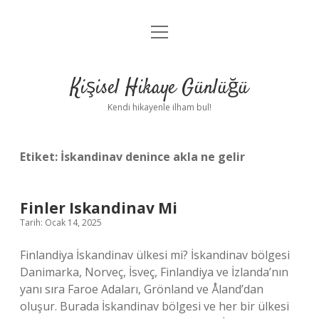
menüyü
Anasayfa
aç
Gizlilik Politikası
Kişisel Hikaye Günlüğü
Yasal Uyarı
Kendi hikayenle ilham bul!
Hakkımızda
Etiket:
İskandinav denince akla ne gelir
Finler Iskandinav Mi
Tarih: Ocak 14, 2025
Finlandiya İskandinav ülkesi mi? İskandinav bölgesi
Danimarka, Norveç, İsveç, Finlandiya ve İzlanda’nın
yanı sıra Faroe Adaları, Grönland ve Åland’dan
oluşur. Burada İskandinav bölgesi ve her bir ülkesi