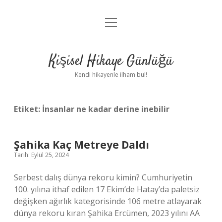
menüyü
Anasayfa
aç
Gizlilik Politikası
Kişisel Hikaye Günlüğü
Yasal Uyarı
Kendi hikayenle ilham bul!
Hakkımızda
Etiket:
İnsanlar ne kadar derine inebilir
Şahika Kaç Metreye Daldı
Tarih: Eylül 25, 2024
Serbest dalış dünya rekoru kimin? Cumhuriyetin
100. yılına ithaf edilen 17 Ekim’de Hatay’da paletsiz
değişken ağırlık kategorisinde 106 metre atlayarak
dünya rekoru kıran Şahika Ercümen, 2023 yılını AA