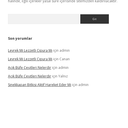
halinde, ilgili içerikler yasal süre içerisinde sitemizden kaldırılacaktır.
Arama
Son yorumlar
Levrek Mi Lezzetli Çipura Mı
için
admin
Levrek Mi Lezzetli Çipura Mı
için
Canan
Açık Büfe Çeşitleri Nelerdir
için
admin
Açık Büfe Çeşitleri Nelerdir
için
Yalnız
Sinekkapan Bitkisi Aktif Hareket Eder Mi
için
admin