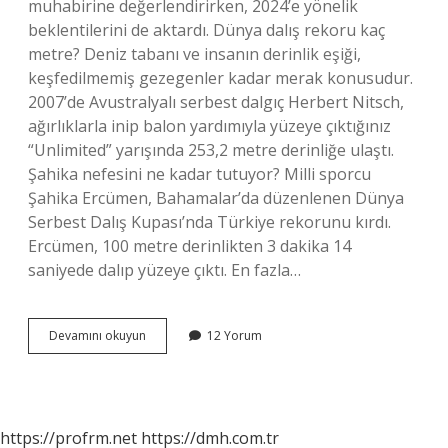
muhabirine değerlendirirken, 2024’e yönelik
beklentilerini de aktardı. Dünya dalış rekoru kaç
metre? Deniz tabanı ve insanın derinlik eşiği,
keşfedilmemiş gezegenler kadar merak konusudur.
2007’de Avustralyalı serbest dalgıç Herbert Nitsch,
ağırlıklarla inip balon yardımıyla yüzeye çıktığınız
“Unlimited” yarışında 253,2 metre derinliğe ulaştı.
Şahika nefesini ne kadar tutuyor? Milli sporcu
Şahika Ercümen, Bahamalar’da düzenlenen Dünya
Serbest Dalış Kupası’nda Türkiye rekorunu kırdı.
Ercümen, 100 metre derinlikten 3 dakika 14
saniyede dalıp yüzeye çıktı. En fazla…
Şahika
Devamını okuyun
12 Yorum
Kaç
Metreye
Daldı
https://profrm.net
https://dmh.com.tr