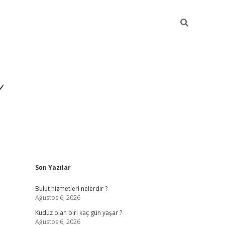
ü
Sidebar
Son Yazılar
ilbet yeni giriş
ilbet
i
Bulut hizmetleri nelerdir ?
Ağustos 6, 2026
Kuduz olan biri kaç gün yaşar ?
Ağustos 6, 2026