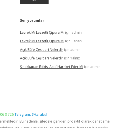
Son yorumlar
Levrek Mi Lezzetli Çipura Mı
için
admin
Levrek Mi Lezzetli Çipura Mı
için
Canan
Açık Büfe Çeşitleri Nelerdir
için
admin
Açık Büfe Çeşitleri Nelerdir
için
Yalnız
Sinekkapan Bitkisi Aktif Hareket Eder Mi
için
admin
06 0 726
Telegram: @karabul
vermektedir. Bu nedenle, sitedeki içerikleri proaktif olarak denetleme