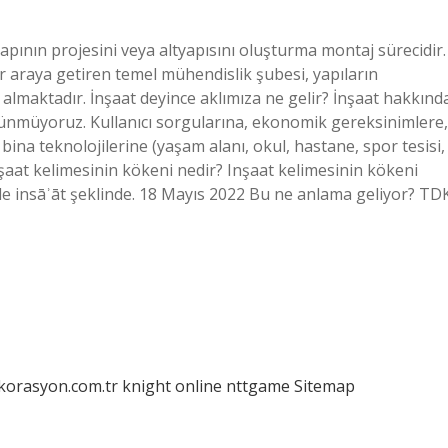
yapının projesini veya altyapısını oluşturma montaj sürecidir.
ir araya getiren temel mühendislik şubesi, yapıların
 almaktadır. İnşaat deyince aklımıza ne gelir? İnşaat hakkınd
ünmüyoruz. Kullanıcı sorgularına, ekonomik gereksinimlere,
ina teknolojilerine (yaşam alanı, okul, hastane, spor tesisi,
 İnşaat kelimesinin kökeni nedir? Inşaat kelimesinin kökeni
inde insāʾāt şeklinde. 18 Mayıs 2022 Bu ne anlama geliyor? TD
ekorasyon.com.tr
knight online
nttgame
Sitemap