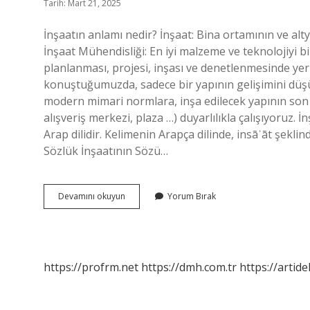
Tarih: Mart 21, 2025
İnşaatın anlamı nedir? İnşaat: Bina ortamının ve alt
İnşaat Mühendisliği: En iyi malzeme ve teknolojiyi b
planlanması, projesi, inşası ve denetlenmesinde yer
konuştuğumuzda, sadece bir yapının gelişimini düş
modern mimari normlara, inşa edilecek yapının son b
alışveriş merkezi, plaza …) duyarlılıkla çalışıyoruz.
Arap dilidir. Kelimenin Arapça dilinde, insāʾāt şekl
Sözlük İnşaatının Sözü…
Inşaat
Devamını okuyun
Yorum Bırak
Ne
Demek
Ne
Demek
https://profrm.net
https://dmh.com.tr
https://artid