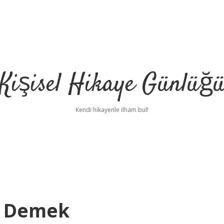
Kişisel Hikaye Günlüğ
Kendi hikayenle ilham bul!
e Demek