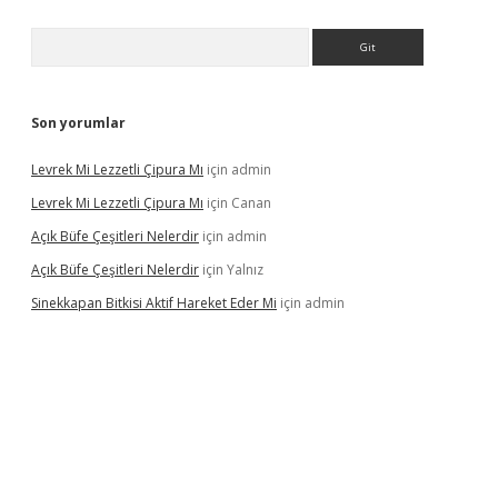
Arama
Son yorumlar
Levrek Mi Lezzetli Çipura Mı
için
admin
Levrek Mi Lezzetli Çipura Mı
için
Canan
Açık Büfe Çeşitleri Nelerdir
için
admin
Açık Büfe Çeşitleri Nelerdir
için
Yalnız
Sinekkapan Bitkisi Aktif Hareket Eder Mi
için
admin
iriş
ilbet
ilbet mobil giriş
betexper