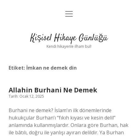
menüyü
Anasayfa
aç
Gizlilik Politikası
Kişisel Hikaye Günlüğü
Yasal Uyarı
Kendi hikayenle ilham bul!
Hakkımızda
Etiket:
İmkan ne demek din
Allahin Burhani Ne Demek
Tarih: Ocak 12, 2025
Burhani ne demek? İslam’ın ilk dönemlerinde
hukukçular Burhan’ı “fıkıh kıyası ve kesin delil”
anlamında kullanmışlardır. Onlara göre Burhan, hak
ile bâtılı, doğru ile yanlışı ayıran delildir. Ya Burhan