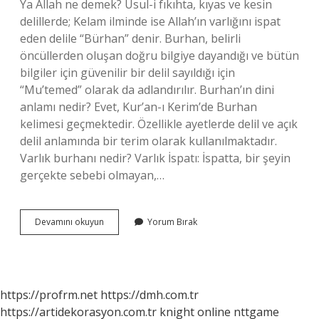
Ya Allah ne demek? Usul-i fıkıhta, kıyas ve kesin
delillerde; Kelam ilminde ise Allah’ın varlığını ispat
eden delile “Bürhan” denir. Burhan, belirli
öncüllerden oluşan doğru bilgiye dayandığı ve bütün
bilgiler için güvenilir bir delil sayıldığı için
“Mu’temed” olarak da adlandırılır. Burhan’ın dini
anlamı nedir? Evet, Kur’an-ı Kerim’de Burhan
kelimesi geçmektedir. Özellikle ayetlerde delil ve açık
delil anlamında bir terim olarak kullanılmaktadır.
Varlık burhanı nedir? Varlık İspatı: İspatta, bir şeyin
gerçekte sebebi olmayan,…
Allahin
Devamını okuyun
Yorum Bırak
Burhani
Ne
Demek
https://profrm.net
https://dmh.com.tr
https://artidekorasyon.com.tr
knight online
nttgame