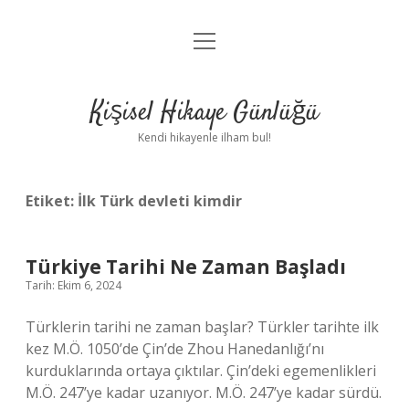
menüyü
Anasayfa
aç
Gizlilik Politikası
Kişisel Hikaye Günlüğü
Yasal Uyarı
Kendi hikayenle ilham bul!
Hakkımızda
Etiket:
İlk Türk devleti kimdir
Türkiye Tarihi Ne Zaman Başladı
Tarih: Ekim 6, 2024
Türklerin tarihi ne zaman başlar? Türkler tarihte ilk
kez M.Ö. 1050’de Çin’de Zhou Hanedanlığı’nı
kurduklarında ortaya çıktılar. Çin’deki egemenlikleri
M.Ö. 247’ye kadar uzanıyor. M.Ö. 247’ye kadar sürdü.