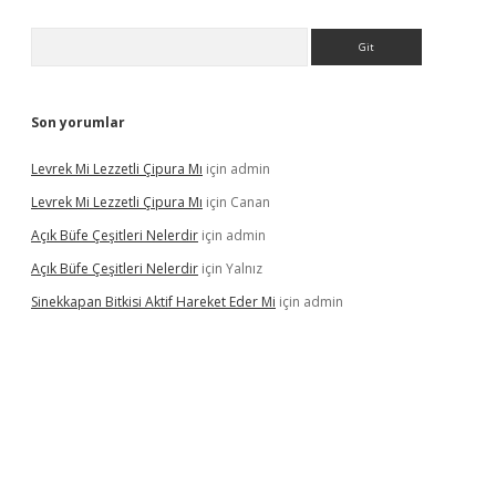
Arama
Son yorumlar
Levrek Mi Lezzetli Çipura Mı
için
admin
Levrek Mi Lezzetli Çipura Mı
için
Canan
Açık Büfe Çeşitleri Nelerdir
için
admin
Açık Büfe Çeşitleri Nelerdir
için
Yalnız
Sinekkapan Bitkisi Aktif Hareket Eder Mi
için
admin
riş
ilbet
ilbet mobil giriş
betexper