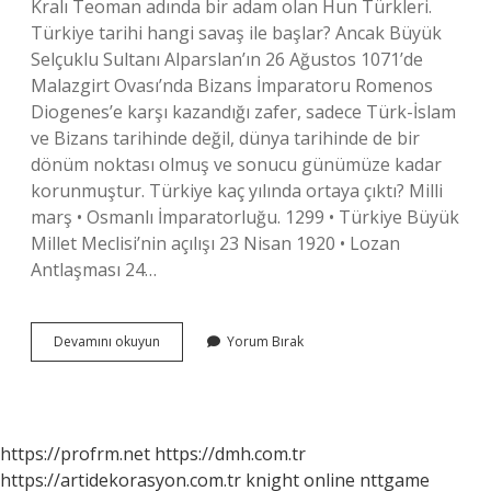
Kralı Teoman adında bir adam olan Hun Türkleri.
Türkiye tarihi hangi savaş ile başlar? Ancak Büyük
Selçuklu Sultanı Alparslan’ın 26 Ağustos 1071’de
Malazgirt Ovası’nda Bizans İmparatoru Romenos
Diogenes’e karşı kazandığı zafer, sadece Türk-İslam
ve Bizans tarihinde değil, dünya tarihinde de bir
dönüm noktası olmuş ve sonucu günümüze kadar
korunmuştur. Türkiye kaç yılında ortaya çıktı? Milli
marş • Osmanlı İmparatorluğu. 1299 • Türkiye Büyük
Millet Meclisi’nin açılışı 23 Nisan 1920 • Lozan
Antlaşması 24…
Türkiye
Devamını okuyun
Yorum Bırak
Tarihi
Ne
Zaman
Başladı
https://profrm.net
https://dmh.com.tr
https://artidekorasyon.com.tr
knight online
nttgame