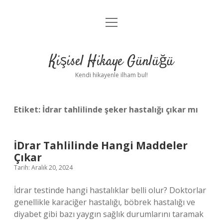
menüyü
Anasayfa
aç
Gizlilik Politikası
Kişisel Hikaye Günlüğü
Yasal Uyarı
Kendi hikayenle ilham bul!
Hakkımızda
Etiket:
İdrar tahlilinde şeker hastalığı çıkar mı
İDrar Tahlilinde Hangi Maddeler
Çıkar
Tarih: Aralık 20, 2024
İdrar testinde hangi hastalıklar belli olur? Doktorlar
genellikle karaciğer hastalığı, böbrek hastalığı ve
diyabet gibi bazı yaygın sağlık durumlarını taramak