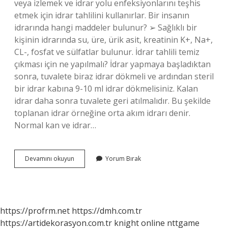
veya izlemek ve idrar yolu enfeksiyonlarını teşhis
etmek için idrar tahlilini kullanırlar. Bir insanın
idrarında hangi maddeler bulunur? ➢ Sağlıklı bir
kişinin idrarında su, üre, ürik asit, kreatinin K+, Na+,
CL-, fosfat ve sülfatlar bulunur. İdrar tahlili temiz
çıkması için ne yapılmalı? İdrar yapmaya başladıktan
sonra, tuvalete biraz idrar dökmeli ve ardından steril
bir idrar kabına 9-10 ml idrar dökmelisiniz. Kalan
idrar daha sonra tuvalete geri atılmalıdır. Bu şekilde
toplanan idrar örneğine orta akım idrarı denir.
Normal kan ve idrar…
İDrar
Devamını okuyun
Yorum Bırak
Tahlilinde
Hangi
Maddeler
Çıkar
https://profrm.net
https://dmh.com.tr
https://artidekorasyon.com.tr
knight online
nttgame